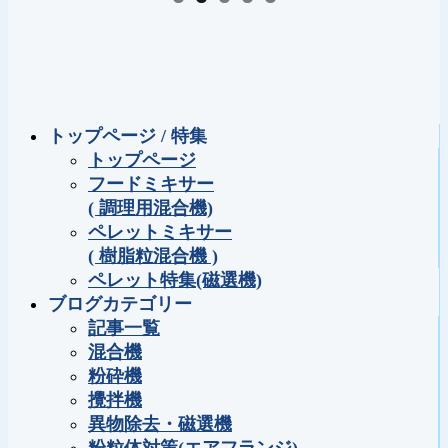
トップページ / 特集
トップページ
フードミキサー
( 調理用混合機)
ペレットミキサー
( 樹脂粒混合機 )
ペレット特集(磁選機)
ブログカテゴリー
記事一覧
混合機
粉砕機
攪拌機
異物除去・磁選機