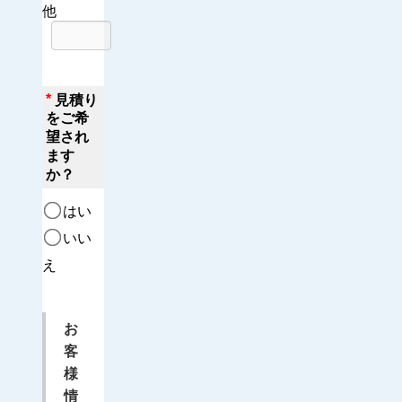
他
*
見積り
をご希
望され
ます
か？
はい
いい
え
お
客
様
情