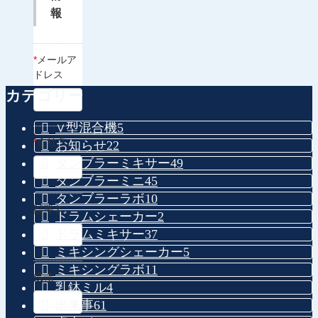
報
*
メールア
ドレス
カテゴリー
∨型混合機
5
*
会社名
お知らせ
22
タンブラーミキサー
49
タンブラーミニ
45
タンブラーラボ
10
部署名
ドラムシェーカー
2
ドラムミキサー
37
ミキシングシェーカー
5
ミキシングラボ
11
役職
乳鉢ミル
4
出来事
61