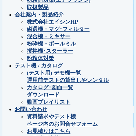
粉粒体対策(エアフランジ)
取扱製品
会社案内・製品紹介
株式会社エイシンHP
磁選機・マグ･フィルター
混合機・ミキサー
粉砕機・ボールミル
撹拌機･スターラー
粉粒体対策
テスト機 / カタログ
(テスト用) デモ機一覧
運用前テストの貸出しやレンタル
カタログ･図面一覧
ダウンロード
動画プレイリスト
お問い合わせ
資料請求やテスト機
ページ内のお問合せフォーム
お見積りはこちら