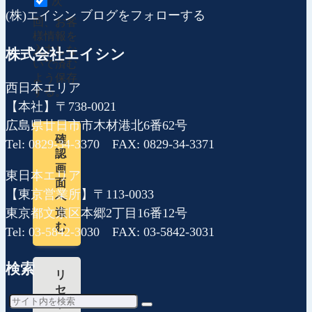
次
(株)エイシン ブログをフォローする
回、お客
様情報を
入力しな
株式会社エイシン
いで済む
よう保存
西日本エリア
する。
【本社】〒738-0021
広島県廿日市市木材港北6番62号
確
Tel: 0829-34-3370 FAX: 0829-34-3371
認
画
東日本エリア
面
【東京営業所】〒113-0033
へ
東京都文京区本郷2丁目16番12号
進
む
Tel: 03-5842-3030 FAX: 03-5842-3031
検索
リ
セ
ッ