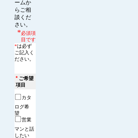
ームか
らご相
談くだ
さい。
*
必須項
目です
*
は必ず
ご記入く
ださい。
*
ご希望
項目
カタ
ログ希
望　
営業
マンと話
したい