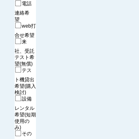
電話
連絡希
望　
web打
合せ希望
来
社、受託
テスト希
望(無償)
テス
ト機貸出
希望(購入
検討)
設備
レンタル
希望(短期
使用の
み)
その