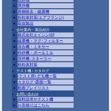
攪拌機
異物除去・磁選機
粉粒体対策(エアフランジ)
取扱製品
会社案内・製品紹介
株式会社エイシンHP
磁選機・マグ･フィルター
混合機・ミキサー
粉砕機・ボールミル
撹拌機･スターラー
粉粒体対策
テスト機 / カタログ
(テスト用) デモ機一覧
カタログ･図面一覧
動画プレイリスト
お問い合わせ
資料請求やテスト機
お見積りはこちら