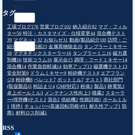
*
TEL
タグ
工場ブログ
176
営業ブログ
102
納入紹介
82
マグ・フィル
ター
50
特注・カスタマイズ・仕様変更
44
混合機テスト
FAX
39
マグネット
32
お知らせ
31
動画(製品紹介)
30
訪問・ご
紹介
27
検証動画
23
金属異物除去
20
タンブラーミキサー
18
マグネチックスターラー
16
タンブラーミニ
16
磁力選
別機
16
技術コラム
16
展示会
15
調理・フードミキサー
14
上記項
混合機
14
作業負担軽減
14
効率アップ
13
磁選機テスト
13
目にご記
安全対策
9
ドラムミキサー
9
粉砕機テスト
8
エアフラン
入頂き、
ジ
8
粉砕機
8
ペレット
7
ポットミル
7
テスト
5
商社部門
「確認画
(取扱製品)
5
粉詰まり
4
GMP対応
3
粉体
3
製品
3
静電気
3
面へ進
卓上ボールミル
3
メンテナンス性向上
3
噴霧
2
スターラ
む」ボタ
ー(撹拌機)テスト
2
混合
2
供給機
2
性能詳細
1
ボールミル
ンを一回
1
撹拌
1
チョッパー(高速回転羽根)付
1
耐久性アップ
1
防
だけクリ
塵
1
材料ロス削減
1
ックして
くださ
い。
RSS