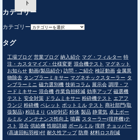
ト
カテゴリー
カテゴリー
タグ
工場ブログ
営業ブログ
納入紹介
マグ・フィルター
特
注・カスタマイズ・仕様変更
混合機テスト
マグネット
お知らせ
動画(製品紹介)
訪問・ご紹介
検証動画
金属異
物除去
タンブラーミキサー
マグネチックスターラー
タ
ンブラーミニ
磁力選別機
技術コラム
展示会
調理・フ
ードミキサー
混合機
作業負担軽減
効率アップ
磁選機
テスト
安全対策
ドラムミキサー
粉砕機テスト
エアフ
ランジ
粉砕機
ペレット
ポットミル
テスト
商社部門(取
扱製品)
粉詰まり
GMP対応
粉体
製品
静電気
卓上ボー
ルミル
メンテナンス性向上
噴霧
スターラー(撹拌機)テ
スト
混合
供給機
性能詳細
ボールミル
撹拌
チョッパー
(高速回転羽根)付
耐久性アップ
防塵
材料ロス削減