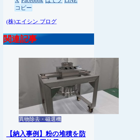
X
Facebook
はてブ
LINE
コピー
(株)エイシン ブログ
関連記事
異物除去・磁選機
【納入事例】粉の堆積を防