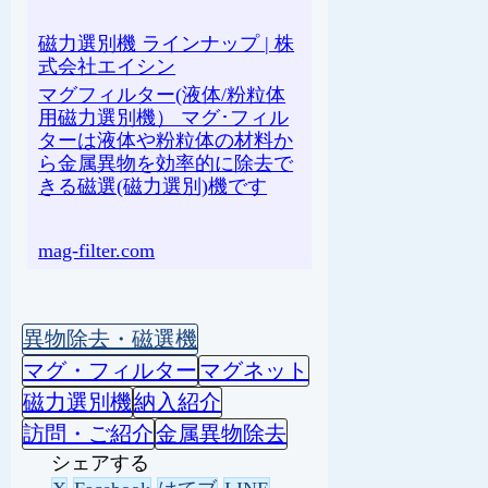
磁力選別機 ラインナップ | 株
式会社エイシン
マグフィルター(液体/粉粒体
用磁力選別機） マグ･フィル
ターは液体や粉粒体の材料か
ら金属異物を効率的に除去で
きる磁選(磁力選別)機です
mag-filter.com
異物除去・磁選機
マグ・フィルター
マグネット
磁力選別機
納入紹介
訪問・ご紹介
金属異物除去
シェアする