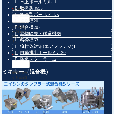
卓上ボールミル
11
取扱製品
53
*
御名前
多連型ボールミル
5
攪拌機
20
混合機
207
※姓名間に
は空白をお
異物除去・磁選機
65
願いしま
粉砕機
63
す。
粉粒体対策(エアフランジ)
11
自動排出ボールミル
30
*
〒
防爆スターラー
12
ミキサー（混合機）
※郵便番号
から住所自
動入力
*
住所