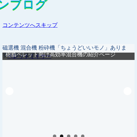
ンブログ
ンブログ
コンテンツへスキップ
磁選機 混合機 粉砕機「ちょうどいいモノ」ありま
樹脂ペレット向け高効率混合機の紹介ページ
す！作ります！