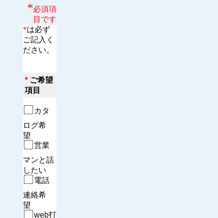
*
必須項
目です
*
は必ず
ご記入く
ださい。
*
ご希望
項目
カタ
ログ希
望　
営業
マンと話
したい
電話
連絡希
望　
web打