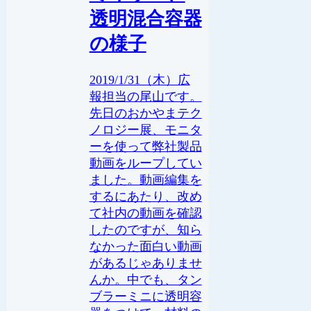
透明混合容器
の様子
2019/1/31（木）広
報担当の尾山です。
先日のおかやまテク
ノロジー展、モニタ
ーを使って弊社製品
動画をループしてい
ました。動画編集を
するにあたり、改め
て社内の動画を確認
したのですが、知ら
なかった面白い動画
があるじゃありませ
んか。中でも、タン
ブラーミニに透明容