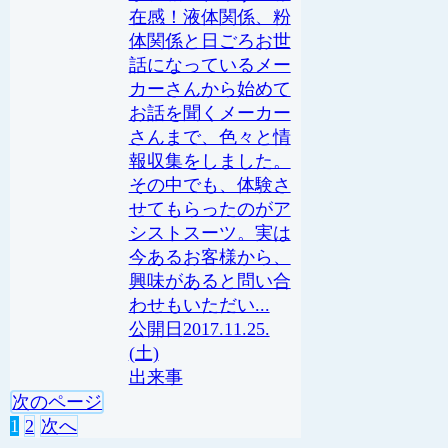
在感！液体関係、粉
体関係と日ごろお世
話になっているメー
カーさんから始めて
お話を聞くメーカー
さんまで、色々と情
報収集をしました。
その中でも、体験さ
せてもらったのがア
シストスーツ。実は
今あるお客様から、
興味があると問い合
わせもいただい...
2017.11.25.
(土)
出来事
次のページ
1
2
次へ