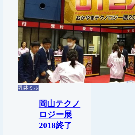
乳鉢ミル
岡山テクノ
ロジー展
2018終了