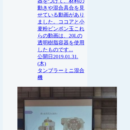
器をつけて、材料の
動きや混合具合を見
せている動画があり
ました。ココアと小
麦粉ピンポン玉これ
らの動画は、20Lの
透明樹脂容器を使用
したものです...
2019.01.31.
(木)
タンブラーミニ
混合
機