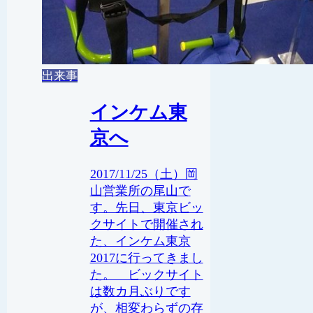
出来事
インケム東
京へ
2017/11/25（土）岡
山営業所の尾山で
す。先日、東京ビッ
クサイトで開催され
た、インケム東京
2017に行ってきまし
た。 ビックサイト
は数カ月ぶりです
が、相変わらずの存