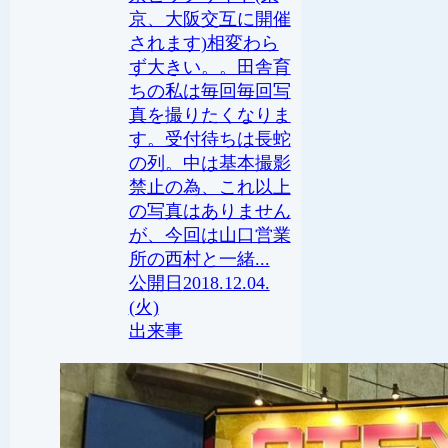
京、大阪交互に開催
されます)相変わら
ず大きい。。田舎育
ちの私は毎回毎回写
真を撮りたくなりま
す。受付待ちは長蛇
の列。中は基本撮影
禁止の為、これ以上
の写真はありません
が、今回は山口営業
所の西村と一緒...
2018.12.04.
(火)
出来事