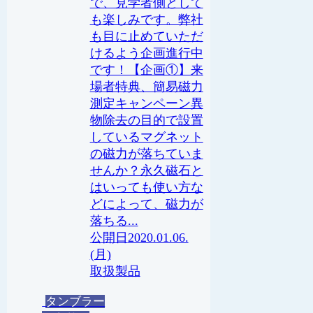
で、見学者側として
も楽しみです。弊社
も目に止めていただ
けるよう企画進行中
です！【企画①】来
場者特典、簡易磁力
測定キャンペーン異
物除去の目的で設置
しているマグネット
の磁力が落ちていま
せんか？永久磁石と
はいっても使い方な
どによって、磁力が
落ちる...
2020.01.06.
(月)
取扱製品
タンブラー