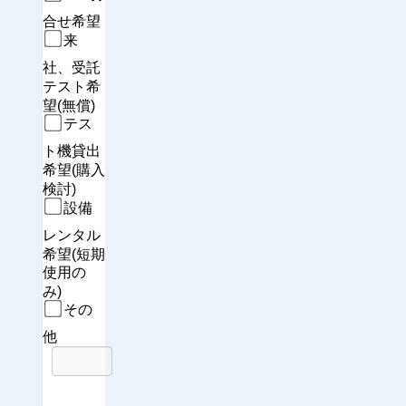
合せ希望
来
社、受託
テスト希
望(無償)
テス
ト機貸出
希望(購入
検討)
設備
レンタル
希望(短期
使用の
み)
その
他