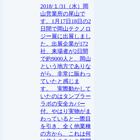
2018/１/31（水）岡
山営業所の尾山で
す。1月17日18日の2
日間で岡山テクノロ
ジー展に出展しまし
た。出展企業が172
社、来場者が2日間
で約9000人と、岡山
という地方でありな
がら、非常に賑わっ
ていたと感じま
す。 実際動かして
いたのはタンブラー
ラボの安全カバー
付。やはり実物がま
わっていると一際目
を引き、全く他業種
の方から、これは何