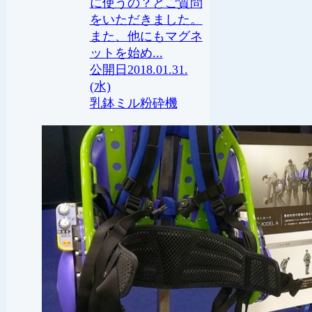
に使うの？とご質問
をいただきました。
また、他にもマグネ
ットを始め...
2018.01.31.
(水)
乳鉢ミル
粉砕機