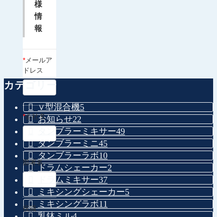
様
情
報
*
メールア
ドレス
カテゴリー
∨型混合機
5
*
会社名
お知らせ
22
タンブラーミキサー
49
タンブラーミニ
45
タンブラーラボ
10
部署名
ドラムシェーカー
2
ドラムミキサー
37
ミキシングシェーカー
5
ミキシングラボ
11
役職
乳鉢ミル
4