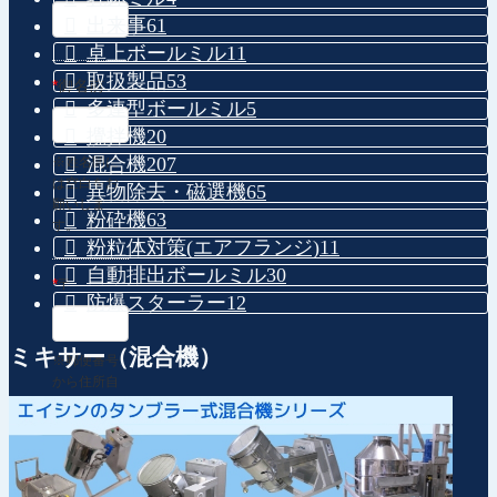
出来事
61
卓上ボールミル
11
取扱製品
53
*
御名前
多連型ボールミル
5
攪拌機
20
混合機
207
※姓名間に
は空白をお
異物除去・磁選機
65
願いしま
粉砕機
63
す。
粉粒体対策(エアフランジ)
11
自動排出ボールミル
30
*
〒
防爆スターラー
12
ミキサー（混合機）
※郵便番号
から住所自
動入力
*
住所