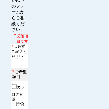
◎以下
のフォ
ームか
らご相
談くだ
さい。
*
必須項
目です
*
は必ず
ご記入く
ださい。
*
ご希望
項目
カタ
ログ希
望　
営業