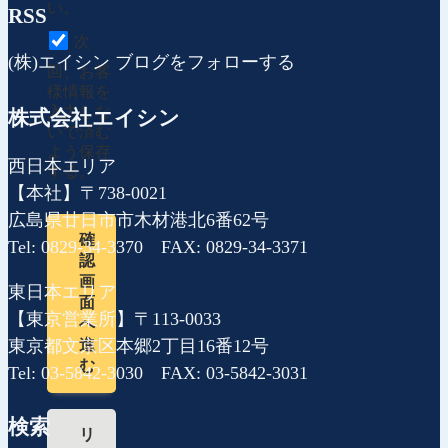
い。
RSS
次
(株)エイシン ブログをフォローする
回、お客
様情報を
入力しな
株式会社エイシン
いで済む
よう保存
西日本エリア
する。
【本社】〒738-0021
広島県廿日市市木材港北6番62号
確
Tel: 0829-34-3370 FAX: 0829-34-3371
認
画
東日本エリア
面
【東京営業所】〒113-0033
へ
東京都文京区本郷2丁目16番12号
進
む
Tel: 03-5842-3030 FAX: 03-5842-3031
検索
リ