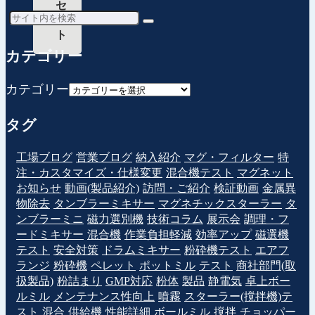
セ
ッ
ト
カテゴリー
カテゴリー
タグ
工場ブログ
営業ブログ
納入紹介
マグ・フィルター
特
注・カスタマイズ・仕様変更
混合機テスト
マグネット
お知らせ
動画(製品紹介)
訪問・ご紹介
検証動画
金属異
物除去
タンブラーミキサー
マグネチックスターラー
タ
ンブラーミニ
磁力選別機
技術コラム
展示会
調理・フ
ードミキサー
混合機
作業負担軽減
効率アップ
磁選機
テスト
安全対策
ドラムミキサー
粉砕機テスト
エアフ
ランジ
粉砕機
ペレット
ポットミル
テスト
商社部門(取
扱製品)
粉詰まり
GMP対応
粉体
製品
静電気
卓上ボー
ルミル
メンテナンス性向上
噴霧
スターラー(撹拌機)テ
スト
混合
供給機
性能詳細
ボールミル
撹拌
チョッパー