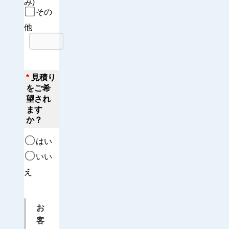
み)
その
他
*
見積り
をご希
望され
ます
か？
はい
いい
え
お
客