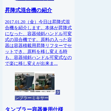
昇降式混合機の紹介
2017.01.20（金）今日は昇降式混
合機を紹介します。本体が昇降式
になった、容器傾斜ハンドル可変
式の混合機です。原料の入った容
器は容器積載用昇降リフターでセ
ットでき、原料を移し変える時
も、容器傾斜ハンドル可変式なの
で楽に移し変えが出来ま...
タ
ンブラーミキサー
タンブラー容器兼用仕様