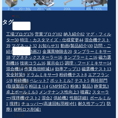
*
TEL
タグ
工場ブログ
176
営業ブログ
102
納入紹介
82
マグ・フィル
ター
50
特注・カスタマイズ・仕様変更
44
混合機テスト
FAX
39
マグネット
32
お知らせ
31
動画(製品紹介)
30
訪問・ご
紹介
27
検証動画
23
金属異物除去
20
タンブラーミキサー
18
マグネチックスターラー
16
タンブラーミニ
16
磁力選
別機
16
技術コラム
16
展示会
15
調理・フードミキサー
14
上記項
混合機
14
作業負担軽減
14
効率アップ
13
磁選機テスト
13
目にご記
安全対策
9
ドラムミキサー
9
粉砕機テスト
8
エアフラン
入頂き、
ジ
8
粉砕機
8
ペレット
7
ポットミル
7
テスト
5
商社部門
「確認画
(取扱製品)
5
粉詰まり
4
GMP対応
3
粉体
3
製品
3
静電気
3
面へ進
卓上ボールミル
3
メンテナンス性向上
3
噴霧
2
スターラ
む」ボタ
ー(撹拌機)テスト
2
混合
2
供給機
2
性能詳細
1
ボールミル
ンを一回
1
撹拌
1
チョッパー(高速回転羽根)付
1
耐久性アップ
1
防
だけクリ
塵
1
材料ロス削減
1
ックして
くださ