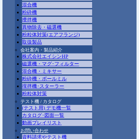
混合機
粉砕機
攪拌機
異物除去・磁選機
粉粒体対策(エアフランジ)
取扱製品
会社案内・製品紹介
株式会社エイシンHP
磁選機・マグ･フィルター
混合機・ミキサー
粉砕機・ボールミル
撹拌機･スターラー
粉粒体対策
テスト機 / カタログ
(テスト用) デモ機一覧
カタログ･図面一覧
動画プレイリスト
お問い合わせ
資料請求やテスト機