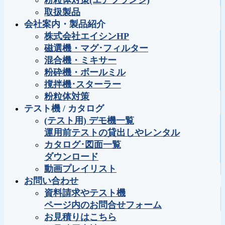
粉粒体対策(エアフランジ)
取扱製品
会社案内・製品紹介
株式会社エイシンHP
磁選機・マグ･フィルター
混合機・ミキサー
粉砕機・ボールミル
撹拌機･スターラー
粉粒体対策
テスト機 / カタログ
(テスト用) デモ機一覧
運用前テストの貸出しやレンタル
カタログ･図面一覧
ダウンロード
動画プレイリスト
お問い合わせ
資料請求やテスト機
ページ内のお問合せフォーム
お見積りはこちら