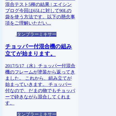
混合テスト5種の結果 | エイシン
ブログ今回は65Lに対して90Lの
袋を使う方法です。 以下の懸念事
項をご理解いただい...
タンブラーミキサー
チョッパー付混合機の組み
立てが始まります。
2017/5/17（水）チョッパー付混合
機のフレームが塗装から返ってき
ました。 これから、組み立てが
始まっていきます。 チョッパー
付なので、だまの物でもチョッパ
ーで砕きながら混合してくれま
す。
タンブラーミキサー