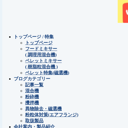
トップページ / 特集
トップページ
フードミキサー
( 調理用混合機)
ペレットミキサー
( 樹脂粒混合機 )
ペレット特集(磁選機)
ブログカテゴリー
記事一覧
混合機
粉砕機
攪拌機
異物除去・磁選機
粉粒体対策(エアフランジ)
取扱製品
会社案内・製品紹介