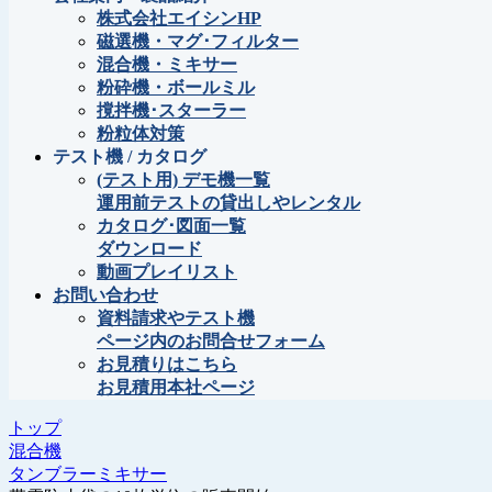
株式会社エイシンHP
磁選機・マグ･フィルター
混合機・ミキサー
粉砕機・ボールミル
撹拌機･スターラー
粉粒体対策
テスト機 / カタログ
(テスト用) デモ機一覧
運用前テストの貸出しやレンタル
カタログ･図面一覧
ダウンロード
動画プレイリスト
お問い合わせ
資料請求やテスト機
ページ内のお問合せフォーム
お見積りはこちら
お見積用本社ページ
トップ
混合機
タンブラーミキサー