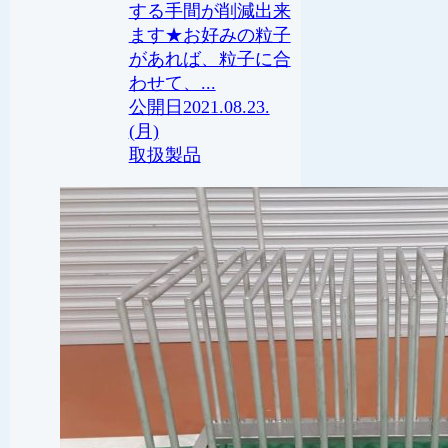
する手間が削減出来
ます★お好みの粒子
があれば、粒子に合
わせて、...
2021.08.23.
(月)
取扱製品