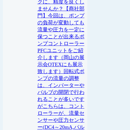
クに、精度を良くし
ませんか？【商社部
門】今回は、ポンプ
の負荷が変動しても
流量や圧力を一定に
保つことが出来るポ
ンプコントローラー
PFCユニットをご紹
介します（岡山の展
示会OTEXにも展示
致します）回転式ポ
ンプの流量の調整
は、インバーターや
バルブの開閉で行わ
れることが多いです
がこちらは、コント
ローラーが、流量セ
ンサーや圧力センサ
ー(DC4～20mA,パル