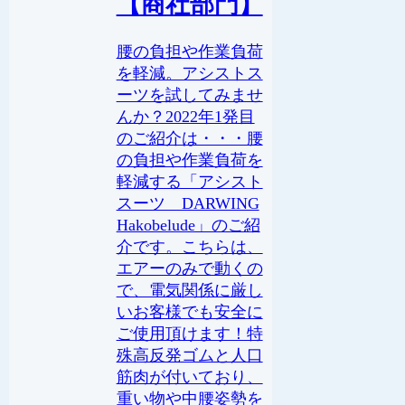
【商社部門】
腰の負担や作業負荷
を軽減。アシストス
ーツを試してみませ
んか？2022年1発目
のご紹介は・・・腰
の負担や作業負荷を
軽減する「アシスト
スーツ DARWING
Hakobelude」のご紹
介です。こちらは、
エアーのみで動くの
で、電気関係に厳し
いお客様でも安全に
ご使用頂けます！特
殊高反発ゴムと人口
筋肉が付いており、
重い物や中腰姿勢を