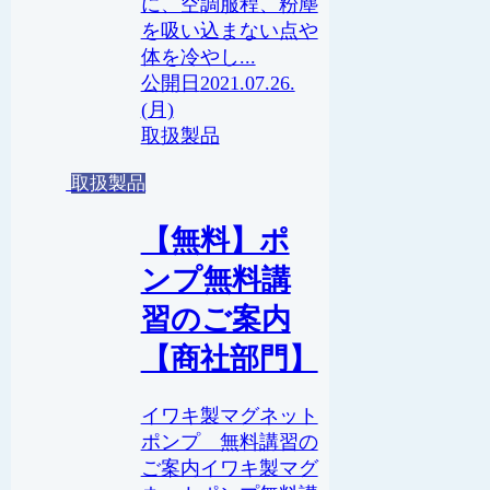
に、空調服程、粉塵
を吸い込まない点や
体を冷やし...
2021.07.26.
(月)
取扱製品
取扱製品
【無料】ポ
ンプ無料講
習のご案内
【商社部門】
イワキ製マグネット
ポンプ 無料講習の
ご案内イワキ製マグ