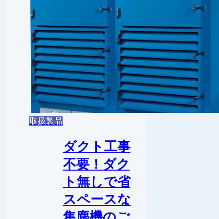
取扱製品
ダクト工事
不要！ダク
ト無しで省
スペースな
集塵機のご