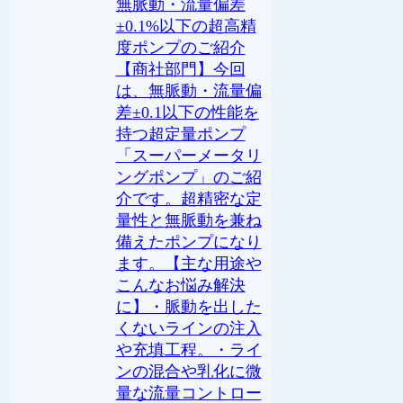
無脈動・流量偏差
±0.1%以下の超高精
度ポンプのご紹介
【商社部門】今回
は、無脈動・流量偏
差±0.1以下の性能を
持つ超定量ポンプ
「スーパーメータリ
ングポンプ」のご紹
介です。超精密な定
量性と無脈動を兼ね
備えたポンプになり
ます。【主な用途や
こんなお悩み解決
に】・脈動を出した
くないラインの注入
や充填工程。・ライ
ンの混合や乳化に微
量な流量コントロー