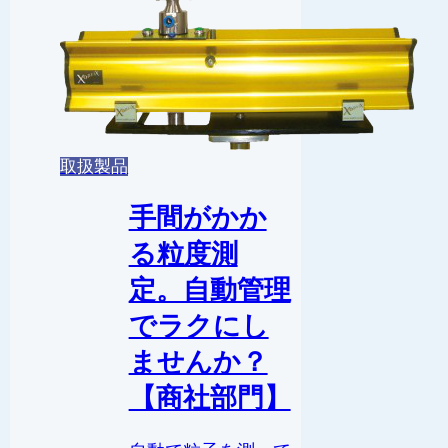
取扱製品
手間がかか
る粒度測
定。自動管理
でラクにし
ませんか？
【商社部門】