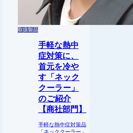
取扱製品
手軽な熱中
症対策に、
首元を冷や
す「ネック
クーラー」
のご紹介
【商社部門】
手軽な熱中症対策品
「ネッククーラー」