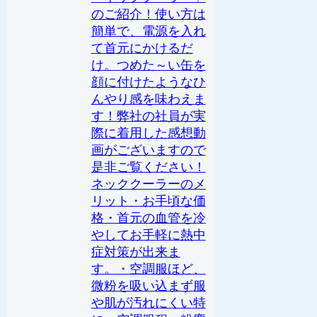
のご紹介！使い方は
簡単で、電源を入れ
て首元にかけるだ
け。つめた～い缶を
顔に付けたようなひ
んやり感を味わえま
す！弊社の社員が実
際に着用した感想動
画がございますので
是非ご覧ください！
ネッククーラーのメ
リット・お手頃な価
格・首元の血管を冷
やしてお手軽に熱中
症対策が出来ま
す。・空調服ほど、
微粉を吸い込まず服
や肌が汚れにくい特