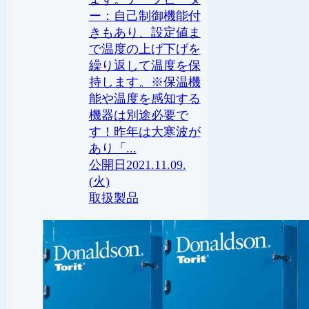
ー：自己制御機能付
きもあり、設定値ま
で温度の上げ下げを
繰り返して温度を保
持します。※保温機
能や温度を感知する
機器は別途必要で
す！昨年は大寒波が
あり「...
2021.11.09.
(火)
取扱製品