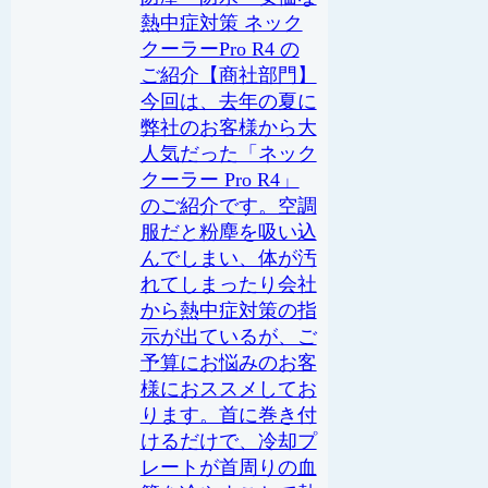
熱中症対策 ネック
クーラーPro R4 の
ご紹介【商社部門】
今回は、去年の夏に
弊社のお客様から大
人気だった「ネック
クーラー Pro R4」
のご紹介です。空調
服だと粉塵を吸い込
んでしまい、体が汚
れてしまったり会社
から熱中症対策の指
示が出ているが、ご
予算にお悩みのお客
様におススメしてお
ります。首に巻き付
けるだけで、冷却プ
レートが首周りの血