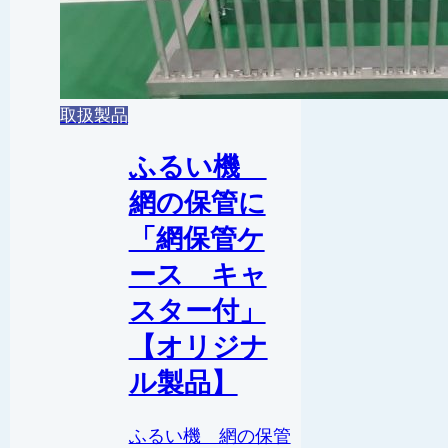
取扱製品
ふるい機
網の保管に
「網保管ケ
ース キャ
スター付」
【オリジナ
ル製品】
ふるい機 網の保管