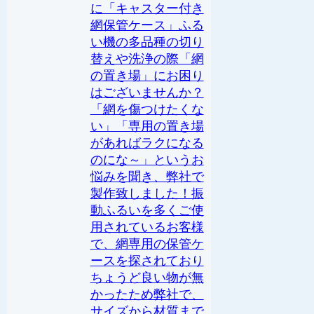
に「キャスター付き
網保管ケース」ふる
い機の多品種の切り
替えや洗浄の際「網
の置き場」にお困り
はございませんか？
「網を傷つけたくな
い」「専用の置き場
があればラクになる
のにな～」というお
悩みを聞き、弊社で
製作致しました！振
動ふるいを多くご使
用されているお客様
で、網専用の保管ケ
ースを探されており
ちょうど良い物が無
かったため弊社で、
サイズから材質まで