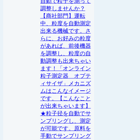
自動で粒子を測って
調整しませんか？
【商社部門】運転
中、粒度を自動測定
出来る機械です。さ
らに、お好みの粒度
があれば、前後機器
を調整し、粒度の自
動調整も出来ちゃい
ます！「オンライン
粒子測定器 オプテ
ィサイザ」メカニズ
ムはこんなイメージ
です。【こんなこと
が出来ちゃいます】
★粒子径を自動でサ
ンプリングし、測定
が可能です。原料を
手動でサンプリング