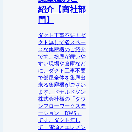
紹介【商社部
門】
ダクト工事不要！ダ
クト無しで省スペー
スな集塵機のご紹介
です。粉塵が舞いや
すい現場や倉庫など
に、ダクト工事不要
で部屋全体を集塵出
来る集塵機がござい
ます。ドナルドソン
株式会社様の「ダウ
ンフローワークステ
ーション DWS」
です。ダクト無し
で、電源とエレメン