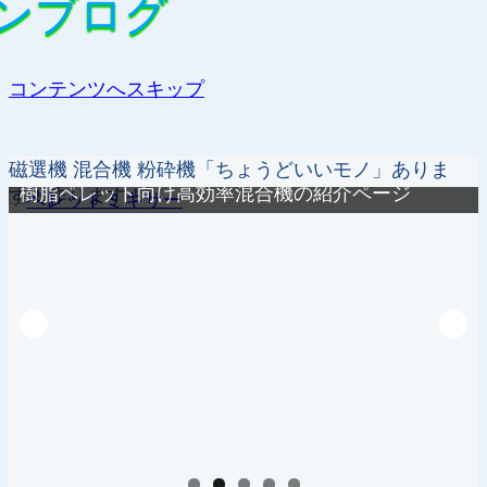
ンブログ
ンブログ
コンテンツへスキップ
磁選機 混合機 粉砕機「ちょうどいいモノ」ありま
樹脂ペレット向け高効率混合機の紹介ページ
す！作ります！