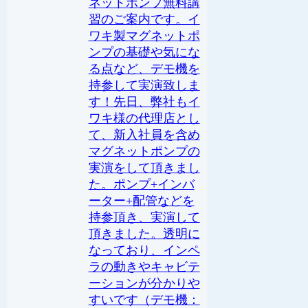
ネットポンプ無料講
習のご案内です。イ
ワキ製マグネットポ
ンプの基礎や気にな
る点など、デモ機を
持参して実演致しま
す！先日、弊社もイ
ワキ様の代理店とし
て、新入社員を含め
マグネットポンプの
実演をして頂きまし
た。ポンプ+インバ
ーター+配管などを
持参頂き、実演して
頂きました。透明に
なっており、インペ
ラの動きやキャビテ
ーションが分かりや
すいです（デモ機：