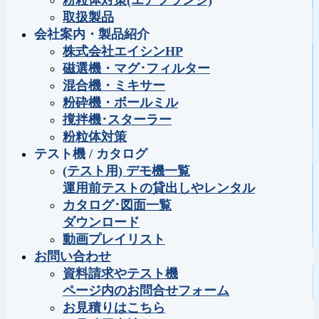
粉粒体対策(エアフランジ)
取扱製品
会社案内・製品紹介
株式会社エイシンHP
磁選機・マグ･フィルター
混合機・ミキサー
粉砕機・ボールミル
撹拌機･スターラー
粉粒体対策
テスト機 / カタログ
(テスト用) デモ機一覧
運用前テストの貸出しやレンタル
カタログ･図面一覧
ダウンロード
動画プレイリスト
お問い合わせ
資料請求やテスト機
ページ内のお問合せフォーム
お見積りはこちら