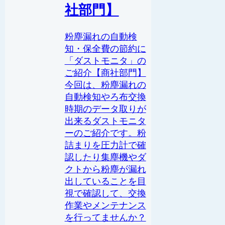
社部門】
粉塵漏れの自動検
知・保全費の節約に
「ダストモニタ」の
ご紹介【商社部門】
今回は、粉塵漏れの
自動検知やろ布交換
時期のデータ取りが
出来るダストモニタ
ーのご紹介です。粉
詰まりを圧力計で確
認したり集塵機やダ
クトから粉塵が漏れ
出していることを目
視で確認して、交換
作業やメンテナンス
を行ってませんか？