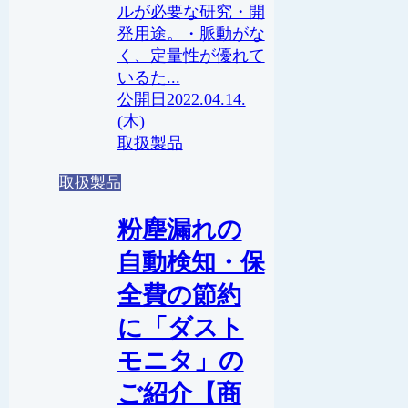
ルが必要な研究・開
発用途。・脈動がな
く、定量性が優れて
いるた...
2022.04.14.
(木)
取扱製品
取扱製品
粉塵漏れの
自動検知・保
全費の節約
に「ダスト
モニタ」の
ご紹介【商