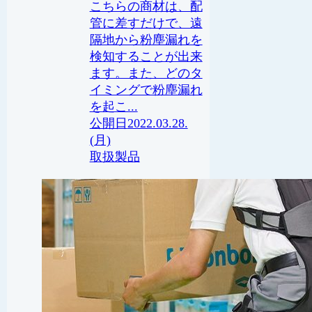
こちらの商材は、配
管に差すだけで、遠
隔地から粉塵漏れを
検知することが出来
ます。また、どのタ
イミングで粉塵漏れ
を起こ...
2022.03.28.
(月)
取扱製品