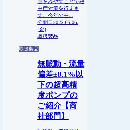
管を冷やすことで熱
中症対策を行えま
す。今年のモ...
2022.05.06.
(金)
取扱製品
取扱製品
無脈動・流量
偏差±0.1%以
下の超高精
度ポンプの
ご紹介【商
社部門】