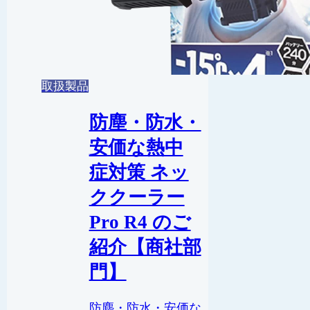
取扱製品
防塵・防水・
安価な熱中
症対策 ネッ
ククーラー
Pro R4 のご
紹介【商社部
門】
防塵・防水・安価な