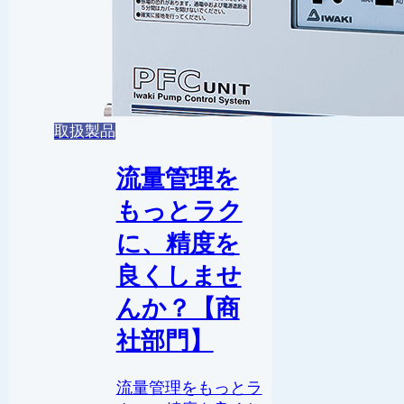
取扱製品
流量管理を
もっとラク
に、精度を
良くしませ
んか？【商
社部門】
流量管理をもっとラ