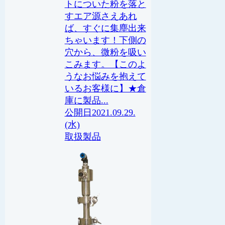
トについた粉を落と
すエア源さえあれ
ば、すぐに集塵出来
ちゃいます！下側の
穴から、微粉を吸い
こみます。【このよ
うなお悩みを抱えて
いるお客様に】★倉
庫に製品...
2021.09.29.
(水)
取扱製品