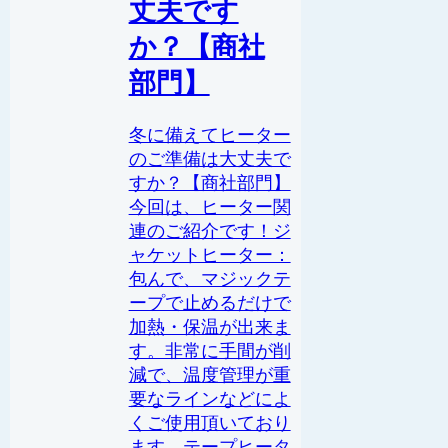
丈夫です
か？【商社
部門】
冬に備えてヒーター
のご準備は大丈夫で
すか？【商社部門】
今回は、ヒーター関
連のご紹介です！ジ
ャケットヒーター：
包んで、マジックテ
ープで止めるだけで
加熱・保温が出来ま
す。非常に手間が削
減で、温度管理が重
要なラインなどによ
くご使用頂いており
ます。テープヒータ