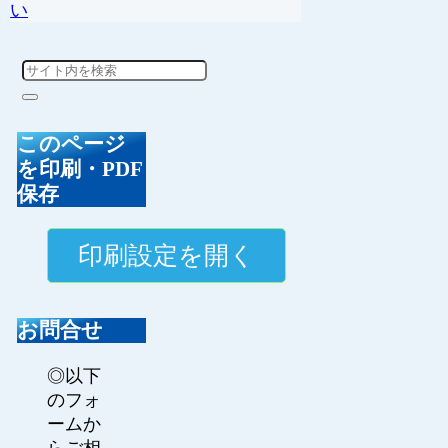
い
このページ
を印刷・PDF
保存
お問合せ
◎以下
のフォ
ームか
らご相