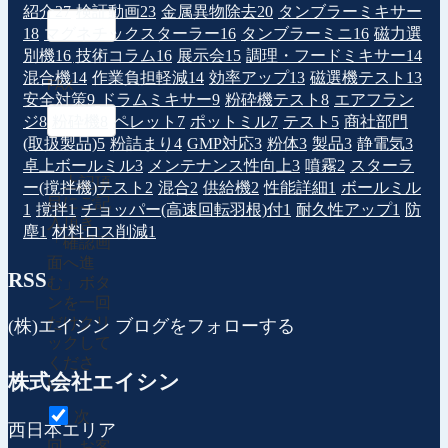
紹介
27
検証動画
23
金属異物除去
20
タンブラーミキサー
18
マグネチックスターラー
16
タンブラーミニ
16
磁力選
別機
16
技術コラム
16
展示会
15
調理・フードミキサー
14
混合機
14
作業負担軽減
14
効率アップ
13
磁選機テスト
13
FAX
安全対策
9
ドラムミキサー
9
粉砕機テスト
8
エアフラン
ジ
8
粉砕機
8
ペレット
7
ポットミル
7
テスト
5
商社部門
(取扱製品)
5
粉詰まり
4
GMP対応
3
粉体
3
製品
3
静電気
3
卓上ボールミル
3
メンテナンス性向上
3
噴霧
2
スターラ
上記項
ー(撹拌機)テスト
2
混合
2
供給機
2
性能詳細
1
ボールミル
目にご記
1
撹拌
1
チョッパー(高速回転羽根)付
1
耐久性アップ
1
防
入頂き、
塵
1
材料ロス削減
1
「確認画
面へ進
RSS
む」ボタ
ンを一回
だけクリ
(株)エイシン ブログをフォローする
ックして
くださ
株式会社エイシン
い。
次
西日本エリア
回、お客