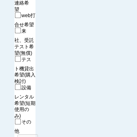
連絡希
望　
web打
合せ希望
来
社、受託
テスト希
望(無償)
テス
ト機貸出
希望(購入
検討)
設備
レンタル
希望(短期
使用の
み)
その
他