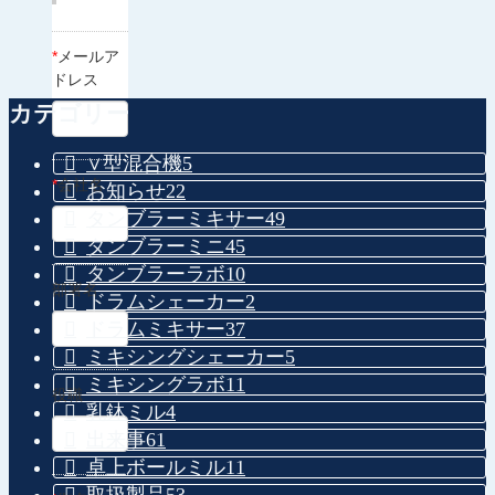
*
メールア
ドレス
カテゴリー
∨型混合機
5
*
会社名
お知らせ
22
タンブラーミキサー
49
タンブラーミニ
45
タンブラーラボ
10
部署名
ドラムシェーカー
2
ドラムミキサー
37
ミキシングシェーカー
5
ミキシングラボ
11
役職
乳鉢ミル
4
出来事
61
卓上ボールミル
11