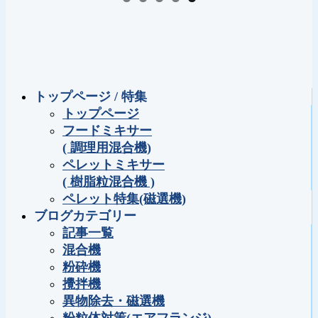
トップページ / 特集
トップページ
フードミキサー
( 調理用混合機)
ペレットミキサー
( 樹脂粒混合機 )
ペレット特集(磁選機)
ブログカテゴリー
記事一覧
混合機
粉砕機
攪拌機
異物除去・磁選機