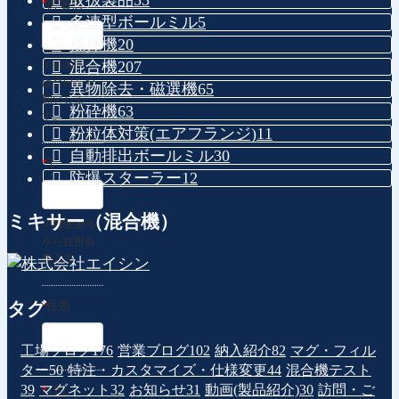
取扱製品
53
*
御名前
多連型ボールミル
5
攪拌機
20
混合機
207
※姓名間に
は空白をお
異物除去・磁選機
65
願いしま
粉砕機
63
す。
粉粒体対策(エアフランジ)
11
自動排出ボールミル
30
*
〒
防爆スターラー
12
ミキサー（混合機）
※郵便番号
から住所自
動入力
タグ
*
住所
工場ブログ
176
営業ブログ
102
納入紹介
82
マグ・フィル
ター
50
特注・カスタマイズ・仕様変更
44
混合機テスト
39
マグネット
32
お知らせ
31
動画(製品紹介)
30
訪問・ご
*
TEL