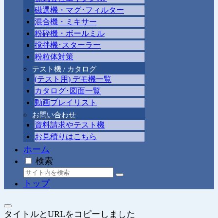
磁選機・マグ･フィルター
混合機・ミキサー
粉砕機・ボールミル
撹拌機･スターラー
粉粒体対策
テスト機 / カタログ
(テスト用) デモ機一覧
カタログ･図面一覧
動画プレイリスト
お問い合わせ
資料請求やテスト機
お見積りはこちら
ホーム
検索
トップ
タイトルとURLをコピーしました