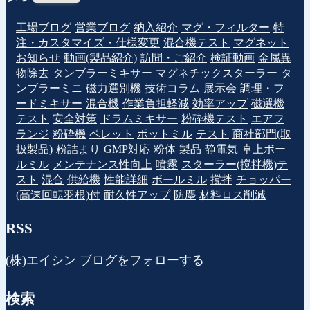
工場ブログ
営業ブログ
納入紹介
マグ・フィルター
特
注・カスタマイズ・仕様変更
混合機テスト
マグネット
お知らせ
動画(製品紹介)
訪問・ご紹介
検証動画
金属異
物除去
タンブラーミキサー
マグネチックスターラー
タ
ンブラーミニ
磁力選別機
技術コラム
展示会
調理・フ
ードミキサー
混合機
作業負担軽減
効率アップ
磁選機
テスト
安全対策
ドラムミキサー
粉砕機テスト
エアフ
ランジ
粉砕機
ペレット
ポットミル
テスト
商社部門(取
扱製品)
粉詰まり
GMP対応
粉体
製品
静電気
卓上ボー
ルミル
メンテナンス性向上
噴霧
スターラー(撹拌機)テ
スト
混合
供給機
性能詳細
ボールミル
撹拌
チョッパー
(高速回転羽根)付
耐久性アップ
防塵
材料ロス削減
RSS
(株)エイシン ブログをフォローする
検索