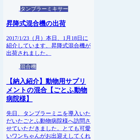
タンブラーミキサー
昇降式混合機の出荷
2017/1/23（月）本日、1月18日に
紹介しています、昇降式混合機が
出荷されました。
混合機
【納入紹介】動物用サプリ
メントの混合【ごとふ動物
病院様】
先日、タンブラーミニを導入いた
だいたごとふ動物病院様へ訪問さ
せていただきました。とても可愛
いワンちゃんがお出迎えしてくれ