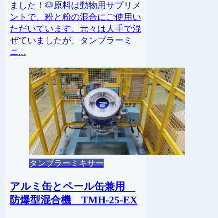
ました！🐶原料は動物用サプリメ
ントで、粉と粉の混合にご使用い
ただいています。元々は人手で混
ぜていましたが、タンブラーミ
ニ...
タンブラーミキサー
アルミ缶とペール缶兼用
防爆型混合機 TMH-25-EX