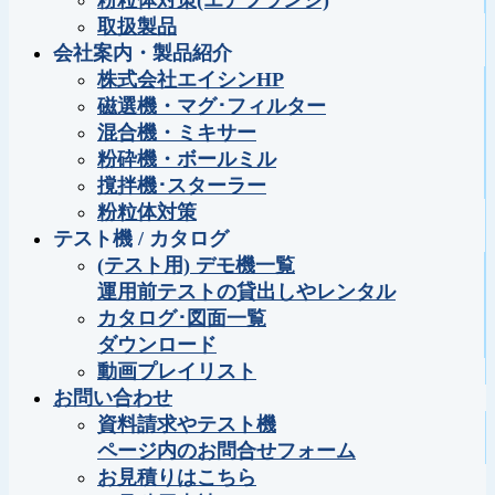
粉粒体対策(エアフランジ)
取扱製品
会社案内・製品紹介
株式会社エイシンHP
磁選機・マグ･フィルター
混合機・ミキサー
粉砕機・ボールミル
撹拌機･スターラー
粉粒体対策
テスト機 / カタログ
(テスト用) デモ機一覧
運用前テストの貸出しやレンタル
カタログ･図面一覧
ダウンロード
動画プレイリスト
お問い合わせ
資料請求やテスト機
ページ内のお問合せフォーム
お見積りはこちら