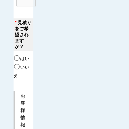
*
見積り
をご希
望され
ます
か？
はい
いい
え
お
客
様
情
報