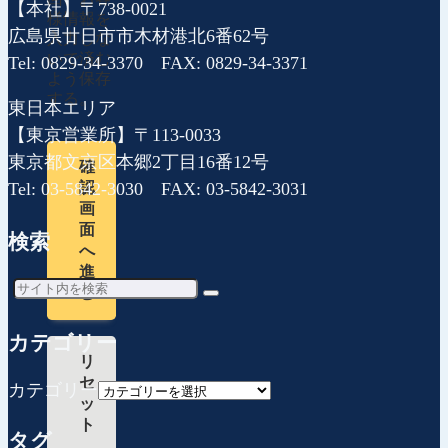
【本社】〒738-0021
様情報を
広島県廿日市市木材港北6番62号
入力しな
いで済む
Tel: 0829-34-3370 FAX: 0829-34-3371
よう保存
する。
東日本エリア
【東京営業所】〒113-0033
東京都文京区本郷2丁目16番12号
確
Tel: 03-5842-3030 FAX: 03-5842-3031
認
画
面
検索
へ
進
む
カテゴリー
リ
セ
カテゴリー
ッ
ト
タグ