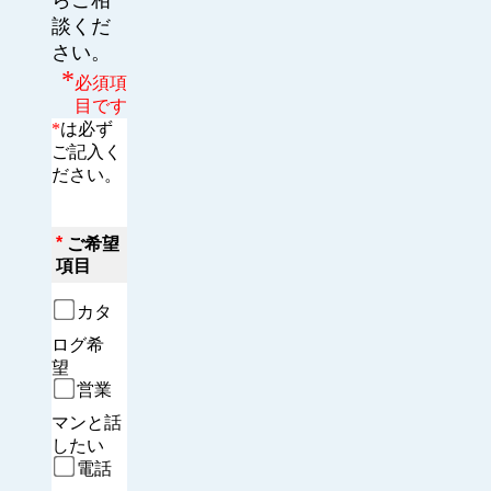
談くだ
さい。
*
必須項
目です
*
は必ず
ご記入く
ださい。
*
ご希望
項目
カタ
ログ希
望　
営業
マンと話
したい
電話