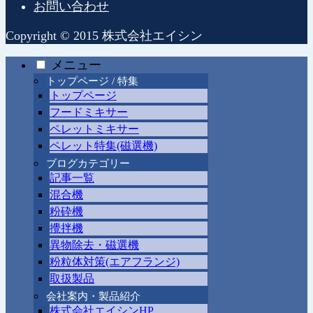
お問い合わせ
Copyright © 2015 株式会社エイシン
メニュー
トップページ / 特集
トップページ
フードミキサー
ペレットミキサー
ペレット特集(磁選機)
ブログカテゴリー
記事一覧
混合機
粉砕機
攪拌機
異物除去・磁選機
粉粒体対策(エアフランジ)
取扱製品
会社案内・製品紹介
株式会社エイシンHP