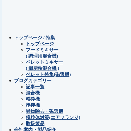
トップページ / 特集
トップページ
フードミキサー
( 調理用混合機)
ペレットミキサー
( 樹脂粒混合機 )
ペレット特集(磁選機)
ブログカテゴリー
記事一覧
混合機
粉砕機
攪拌機
異物除去・磁選機
粉粒体対策(エアフランジ)
取扱製品
会社案内・製品紹介