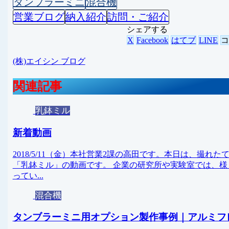
タンブラーミニ
混合機
営業ブログ
納入紹介
訪問・ご紹介
シェアする
X
Facebook
はてブ
LINE
(株)エイシン ブログ
関連記事
乳鉢ミル
新着動画
2018/5/11（金）本社営業2課の高田です。本日は、撮
「乳鉢ミル」の動画です。 企業の研究所や実験室では、
ってい...
混合機
タンブラーミニ用オプション製作事例｜アルミフ