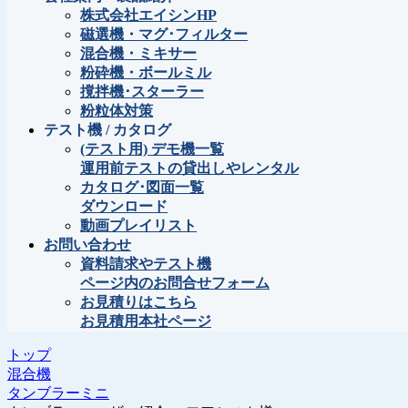
株式会社エイシンHP
磁選機・マグ･フィルター
混合機・ミキサー
粉砕機・ボールミル
撹拌機･スターラー
粉粒体対策
テスト機 / カタログ
(テスト用) デモ機一覧
運用前テストの貸出しやレンタル
カタログ･図面一覧
ダウンロード
動画プレイリスト
お問い合わせ
資料請求やテスト機
ページ内のお問合せフォーム
お見積りはこちら
お見積用本社ページ
トップ
混合機
タンブラーミニ