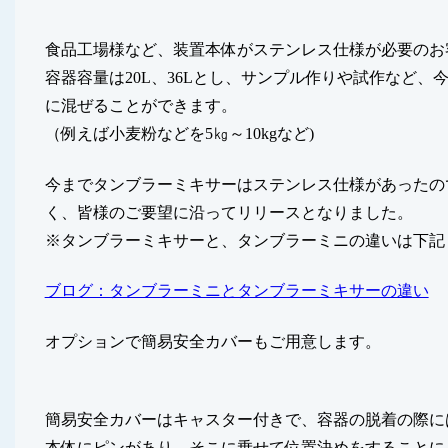
食品工場様など、装置本体がステンレス仕様が必要のお
容器容量は20L、36Lとし、サンプル作りや試作など
に混ぜることができます。
（例えば小麦粉などを5㎏～10kgなど)
今までタンブラーミキサーはステンレス仕様があったの
く、皆様のご要望に沿ってリリースとなりました。
※タンブラーミキサーと、タンブラーミニの違いは下記
ブログ：タンブラーミニとタンブラーミキサーの違い
オプションで簡易安全カバーもご用意します。
簡易安全カバーはキャスター付きで、容器の脱着の際に
本体にピンがあり、そこに乗せて位置決めをすることに