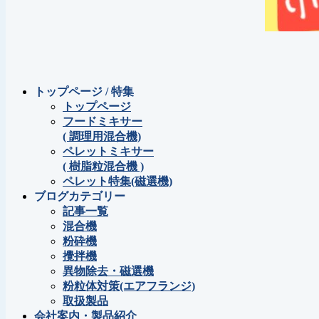
トップページ / 特集
トップページ
フードミキサー
( 調理用混合機)
ペレットミキサー
( 樹脂粒混合機 )
ペレット特集(磁選機)
ブログカテゴリー
記事一覧
混合機
粉砕機
攪拌機
異物除去・磁選機
粉粒体対策(エアフランジ)
取扱製品
会社案内・製品紹介