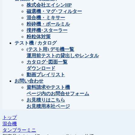
株式会社エイシンHP
磁選機・マグ･フィルター
混合機・ミキサー
粉砕機・ボールミル
撹拌機･スターラー
粉粒体対策
テスト機 / カタログ
(テスト用) デモ機一覧
運用前テストの貸出しやレンタル
カタログ･図面一覧
ダウンロード
動画プレイリスト
お問い合わせ
資料請求やテスト機
ページ内のお問合せフォーム
お見積りはこちら
お見積用本社ページ
トップ
混合機
タンブラーミニ