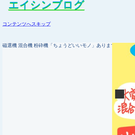
エイシンブログ
エイシンブログ
コンテンツへスキップ
化学、医
磁選機 混合機 粉砕機「ちょうどいいモノ」あります！作り