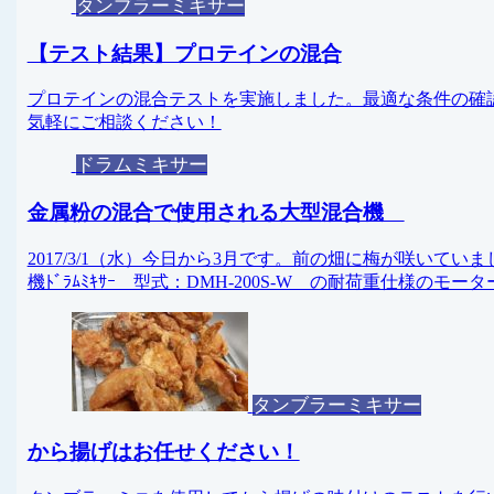
タンブラーミキサー
【テスト結果】プロテインの混合
プロテインの混合テストを実施しました。最適な条件の確
気軽にご相談ください！
ドラムミキサー
金属粉の混合で使用される大型混合機
2017/3/1（水）今日から3月です。前の畑に梅が咲い
機ﾄﾞﾗﾑﾐｷｻｰ 型式：DMH-200S-W の耐荷重仕様のモータ
タンブラーミキサー
から揚げはお任せください！