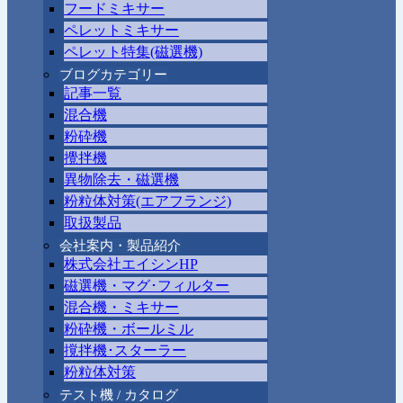
フードミキサー
ペレットミキサー
ペレット特集(磁選機)
ブログカテゴリー
記事一覧
混合機
粉砕機
攪拌機
異物除去・磁選機
粉粒体対策(エアフランジ)
取扱製品
会社案内・製品紹介
株式会社エイシンHP
磁選機・マグ･フィルター
混合機・ミキサー
粉砕機・ボールミル
撹拌機･スターラー
粉粒体対策
テスト機 / カタログ