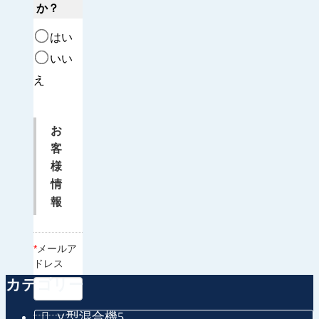
か？
はい
いい
え
お
客
様
情
報
*
メールア
ドレス
カテゴリー
∨型混合機
5