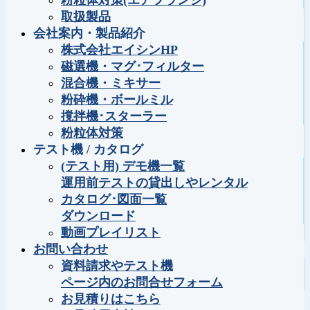
粉粒体対策(エアフランジ)
取扱製品
会社案内・製品紹介
株式会社エイシンHP
磁選機・マグ･フィルター
混合機・ミキサー
粉砕機・ボールミル
撹拌機･スターラー
粉粒体対策
テスト機 / カタログ
(テスト用) デモ機一覧
運用前テストの貸出しやレンタル
カタログ･図面一覧
ダウンロード
動画プレイリスト
お問い合わせ
資料請求やテスト機
ページ内のお問合せフォーム
お見積りはこちら