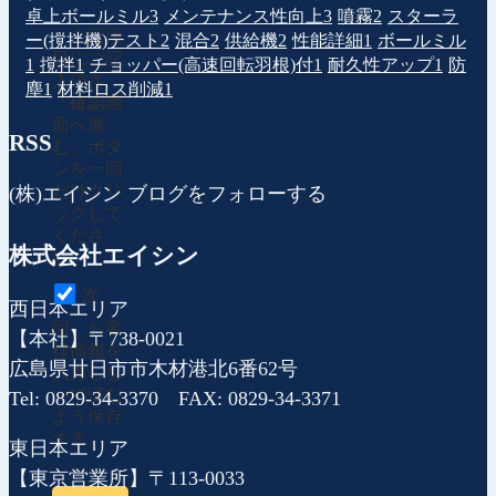
卓上ボールミル
3
メンテナンス性向上
3
噴霧
2
スターラ
上記項
ー(撹拌機)テスト
2
混合
2
供給機
2
性能詳細
1
ボールミル
目にご記
1
撹拌
1
チョッパー(高速回転羽根)付
1
耐久性アップ
1
防
入頂き、
塵
1
材料ロス削減
1
「確認画
面へ進
RSS
む」ボタ
ンを一回
だけクリ
(株)エイシン ブログをフォローする
ックして
くださ
株式会社エイシン
い。
次
西日本エリア
回、お客
【本社】〒738-0021
様情報を
広島県廿日市市木材港北6番62号
入力しな
いで済む
Tel: 0829-34-3370 FAX: 0829-34-3371
よう保存
する。
東日本エリア
【東京営業所】〒113-0033