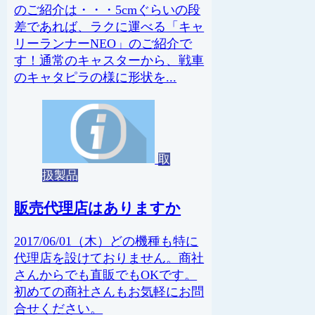
のご紹介は・・・5cmぐらいの段
差であれば、ラクに運べる「キャ
リーランナーNEO」のご紹介で
す！通常のキャスターから、戦車
のキャタピラの様に形状を...
取
扱製品
販売代理店はありますか
2017/06/01（木）どの機種も特に
代理店を設けておりません。商社
さんからでも直販でもOKです。
初めての商社さんもお気軽にお問
合せください。