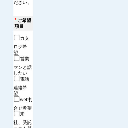
ださい。
*
ご希望
項目
カタ
ログ希
望　
営業
マンと話
したい
電話
連絡希
望　
web打
合せ希望
来
社、受託