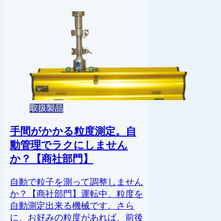
取扱製品
手間がかかる粒度測定。自
動管理でラクにしません
か？【商社部門】
自動で粒子を測って調整しません
か？【商社部門】運転中、粒度を
自動測定出来る機械です。さら
に、お好みの粒度があれば、前後