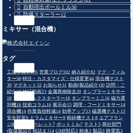
自動排出ボールミル
30
*
〒
防爆スターラー
12
ミキサー（混合機）
※郵便番号
から住所自
動入力
タグ
*
住所
工場ブログ
176
営業ブログ
102
納入紹介
82
マグ・フィル
ター
50
特注・カスタマイズ・仕様変更
44
混合機テスト
39
マグネット
32
お知らせ
31
動画(製品紹介)
30
訪問・ご
*
TEL
紹介
27
検証動画
23
金属異物除去
20
タンブラーミキサー
18
マグネチックスターラー
16
タンブラーミニ
16
磁力選
別機
16
技術コラム
16
展示会
15
調理・フードミキサー
14
混合機
14
作業負担軽減
14
効率アップ
13
磁選機テスト
13
FAX
安全対策
9
ドラムミキサー
9
粉砕機テスト
8
エアフラン
ジ
8
粉砕機
8
ペレット
7
ポットミル
7
テスト
5
商社部門
(取扱製品)
5
粉詰まり
4
GMP対応
3
粉体
3
製品
3
静電気
3