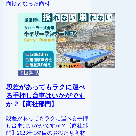
商談となった商材...
取扱製品
段差があってもラクに運べ
る手押し台車はいかがです
か？【商社部門】
段差があってもラクに運べる手押
し台車はいかがですか？【商社部
門】2023年1発目のお役たち商材