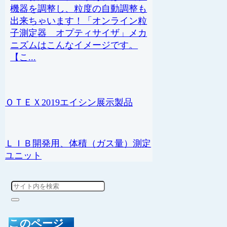
機器を調整し、粒度の自動調整も
出来ちゃいます！「オンライン粒
子測定器 オプティサイザ」メカ
ニズムはこんなイメージです。
【こ...
ＯＴＥＸ2019エイシン展示製品
ＬＩＢ開発用、体積（ガス量）測定
ユニット
このページ