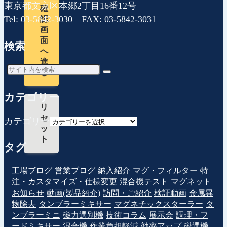
東京都文京区本郷2丁目16番12号
確
Tel: 03-5842-3030 FAX: 03-5842-3031
認
画
面
検索
へ
進
む
カテゴリー
リ
セ
カテゴリー
ッ
ト
タグ
工場ブログ
営業ブログ
納入紹介
マグ・フィルター
特
注・カスタマイズ・仕様変更
混合機テスト
マグネット
お知らせ
動画(製品紹介)
訪問・ご紹介
検証動画
金属異
物除去
タンブラーミキサー
マグネチックスターラー
タ
ンブラーミニ
磁力選別機
技術コラム
展示会
調理・フ
ードミキサー
混合機
作業負担軽減
効率アップ
磁選機