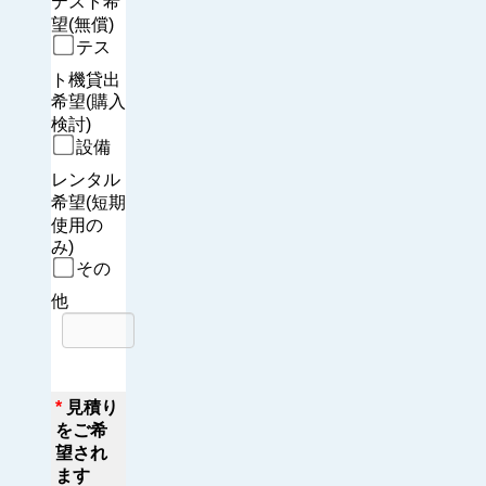
テスト希
望(無償)
テス
ト機貸出
希望(購入
検討)
設備
レンタル
希望(短期
使用の
み)
その
他
*
見積り
をご希
望され
ます