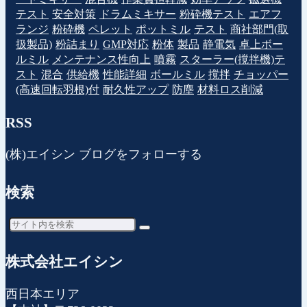
テスト
安全対策
ドラムミキサー
粉砕機テスト
エアフ
ランジ
粉砕機
ペレット
ポットミル
テスト
商社部門(取
扱製品)
粉詰まり
GMP対応
粉体
製品
静電気
卓上ボー
ルミル
メンテナンス性向上
噴霧
スターラー(撹拌機)テ
スト
混合
供給機
性能詳細
ボールミル
撹拌
チョッパー
(高速回転羽根)付
耐久性アップ
防塵
材料ロス削減
RSS
(株)エイシン ブログをフォローする
検索
株式会社エイシン
西日本エリア