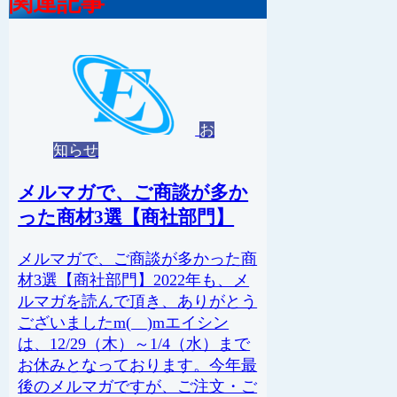
関連記事
お
知らせ
メルマガで、ご商談が多か
った商材3選【商社部門】
メルマガで、ご商談が多かった商
材3選【商社部門】2022年も、メ
ルマガを読んで頂き、ありがとう
ございましたm(__)mエイシン
は、12/29（木）～1/4（水）まで
お休みとなっております。今年最
後のメルマガですが、ご注文・ご