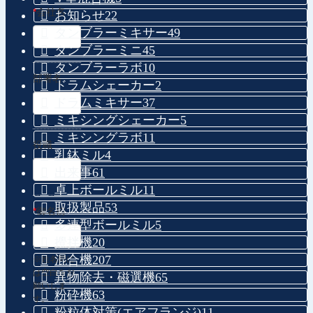
*
会社名
お知らせ
22
タンブラーミキサー
49
タンブラーミニ
45
タンブラーラボ
10
部署名
ドラムシェーカー
2
ドラムミキサー
37
ミキシングシェーカー
5
ミキシングラボ
11
役職
乳鉢ミル
4
出来事
61
卓上ボールミル
11
取扱製品
53
*
御名前
多連型ボールミル
5
攪拌機
20
混合機
207
※姓名間に
は空白をお
異物除去・磁選機
65
願いしま
粉砕機
63
す。
粉粒体対策(エアフランジ)
11