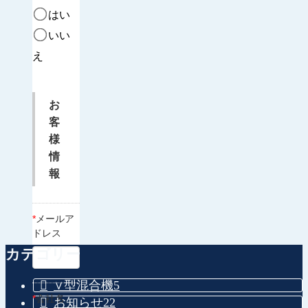
はい
いい
え
お
客
様
情
報
*
メールア
ドレス
カテゴリー
∨型混合機
5
*
会社名
お知らせ
22