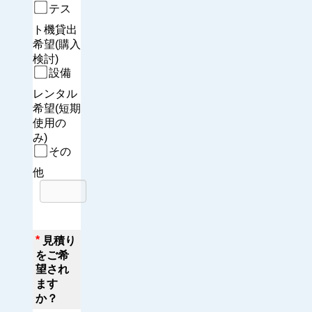
テス
ト機貸出
希望(購入
検討)
設備
レンタル
希望(短期
使用の
み)
その
他
*
見積り
をご希
望され
ます
か？