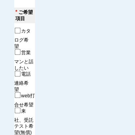
*
ご希望
項目
カタ
ログ希
望　
営業
マンと話
したい
電話
連絡希
望　
web打
合せ希望
来
社、受託
テスト希
望(無償)