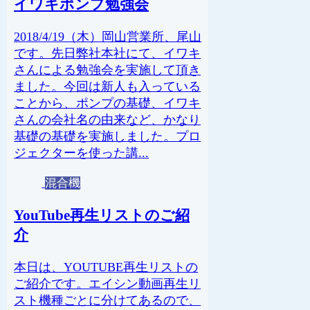
イワキポンプ勉強会
2018/4/19（木）岡山営業所、尾山
です。先日弊社本社にて、イワキ
さんによる勉強会を実施して頂き
ました。今回は新人も入っている
ことから、ポンプの基礎、イワキ
さんの会社名の由来など、かなり
基礎の基礎を実施しました。プロ
ジェクターを使った講...
混合機
YouTube再生リストのご紹
介
本日は、YOUTUBE再生リストの
ご紹介です。エイシン動画再生リ
スト機種ごとに分けてあるので、