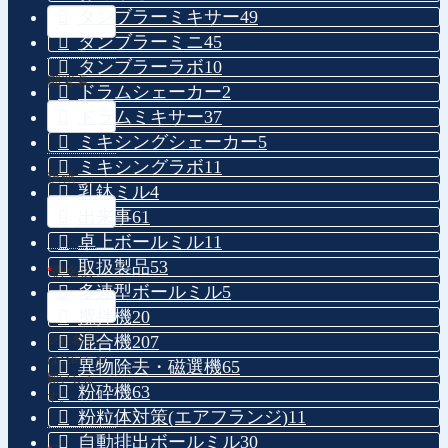
タンブラーミキサー
49
タンブラーミニ
45
タンブラーラボ
10
部署名
ドラムシェーカー
2
ドラムミキサー
37
ミキシングシェーカー
5
ミキシングラボ
11
役職
乳鉢ミル
4
出来事
61
卓上ボールミル
11
取扱製品
53
*
御名前
多連型ボールミル
5
攪拌機
20
混合機
207
※姓名間に
は空白をお
異物除去・磁選機
65
願いしま
粉砕機
63
す。
粉粒体対策(エアフランジ)
11
自動排出ボールミル
30