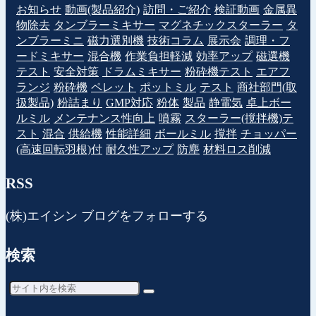
お知らせ
動画(製品紹介)
訪問・ご紹介
検証動画
金属異
物除去
タンブラーミキサー
マグネチックスターラー
タ
ンブラーミニ
磁力選別機
技術コラム
展示会
調理・フ
ードミキサー
混合機
作業負担軽減
効率アップ
磁選機
テスト
安全対策
ドラムミキサー
粉砕機テスト
エアフ
ランジ
粉砕機
ペレット
ポットミル
テスト
商社部門(取
扱製品)
粉詰まり
GMP対応
粉体
製品
静電気
卓上ボー
ルミル
メンテナンス性向上
噴霧
スターラー(撹拌機)テ
スト
混合
供給機
性能詳細
ボールミル
撹拌
チョッパー
(高速回転羽根)付
耐久性アップ
防塵
材料ロス削減
RSS
(株)エイシン ブログをフォローする
検索