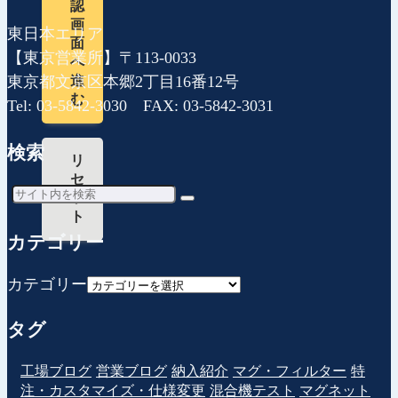
認
画
東日本エリア
面
【東京営業所】〒113-0033
へ
東京都文京区本郷2丁目16番12号
進
む
Tel: 03-5842-3030 FAX: 03-5842-3031
検索
リ
セ
ッ
ト
カテゴリー
カテゴリー
タグ
工場ブログ
営業ブログ
納入紹介
マグ・フィルター
特
注・カスタマイズ・仕様変更
混合機テスト
マグネット