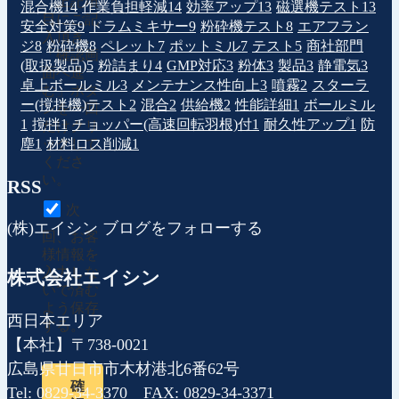
上記項
混合機
14
作業負担軽減
14
効率アップ
13
磁選機テスト
13
目にご記
安全対策
9
ドラムミキサー
9
粉砕機テスト
8
エアフラン
入頂き、
ジ
8
粉砕機
8
ペレット
7
ポットミル
7
テスト
5
商社部門
「確認画
(取扱製品)
5
粉詰まり
4
GMP対応
3
粉体
3
製品
3
静電気
3
面へ進
卓上ボールミル
3
メンテナンス性向上
3
噴霧
2
スターラ
む」ボタ
ー(撹拌機)テスト
2
混合
2
供給機
2
性能詳細
1
ボールミル
ンを一回
1
撹拌
1
チョッパー(高速回転羽根)付
1
耐久性アップ
1
防
だけクリ
塵
1
材料ロス削減
1
ックして
くださ
い。
RSS
次
(株)エイシン ブログをフォローする
回、お客
様情報を
入力しな
株式会社エイシン
いで済む
よう保存
西日本エリア
する。
【本社】〒738-0021
広島県廿日市市木材港北6番62号
確
Tel: 0829-34-3370 FAX: 0829-34-3371