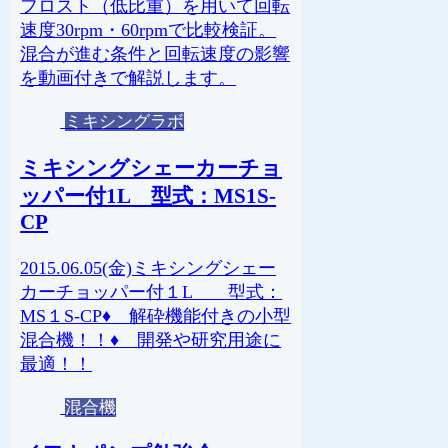
フロスト（低比重）を用いて回転
速度30rpm・60rpmで比較検証。
混合が進む条件と回転速度の影響
を動画付きで解説します。
ミキシングラボ
ミキシングシェーカーチョ
ッパー付1L 型式：MS1S-
CP
2015.06.05(金)ミキシングシェー
カーチョッパー付１L 型式：
MS１S-CP♦ 解砕機能付きの小型
混合機！！♦ 開発や研究用途に
最適！！
混合機