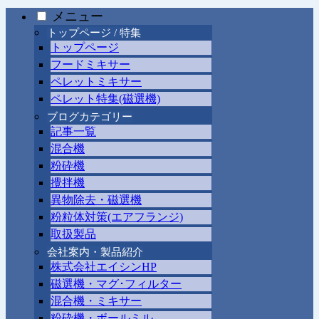
メニュー
トップページ / 特集
トップページ
フードミキサー
ペレットミキサー
ペレット特集(磁選機)
ブログカテゴリー
記事一覧
混合機
粉砕機
攪拌機
異物除去・磁選機
粉粒体対策(エアフランジ)
取扱製品
会社案内・製品紹介
株式会社エイシンHP
磁選機・マグ･フィルター
混合機・ミキサー
粉砕機・ボールミル