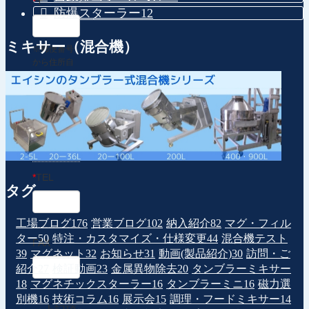
*
〒
防爆スターラー
12
ミキサー（混合機）
※郵便番号
から住所自
動入力
*
住所
*
TEL
タグ
工場ブログ
176
営業ブログ
102
納入紹介
82
マグ・フィル
ター
50
特注・カスタマイズ・仕様変更
44
混合機テスト
FAX
39
マグネット
32
お知らせ
31
動画(製品紹介)
30
訪問・ご
紹介
27
検証動画
23
金属異物除去
20
タンブラーミキサー
18
マグネチックスターラー
16
タンブラーミニ
16
磁力選
別機
16
技術コラム
16
展示会
15
調理・フードミキサー
14