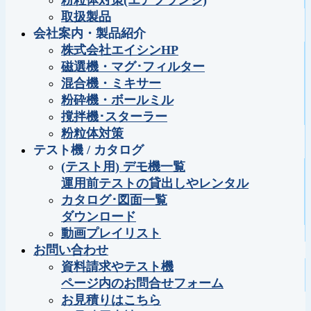
粉粒体対策(エアフランジ)
取扱製品
会社案内・製品紹介
株式会社エイシンHP
磁選機・マグ･フィルター
混合機・ミキサー
粉砕機・ボールミル
撹拌機･スターラー
粉粒体対策
テスト機 / カタログ
(テスト用) デモ機一覧
運用前テストの貸出しやレンタル
カタログ･図面一覧
ダウンロード
動画プレイリスト
お問い合わせ
資料請求やテスト機
ページ内のお問合せフォーム
お見積りはこちら