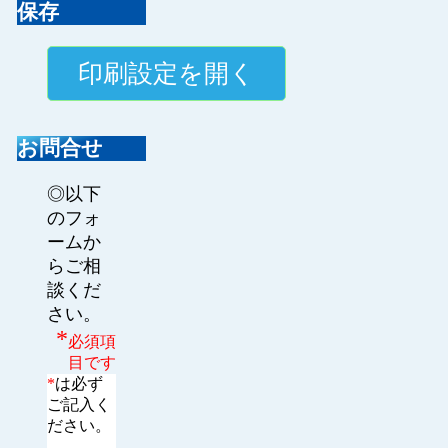
保存
お問合せ
◎以下
のフォ
ームか
らご相
談くだ
さい。
*
必須項
目です
*
は必ず
ご記入く
ださい。