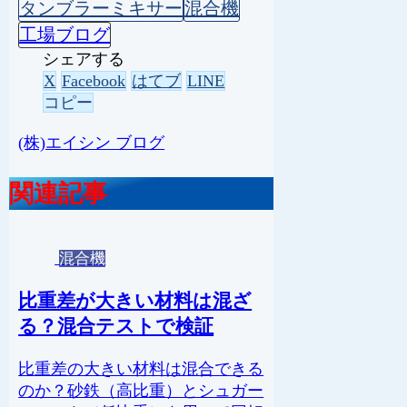
タンブラーミキサー
混合機
工場ブログ
シェアする
X
Facebook
はてブ
LINE
コピー
(株)エイシン ブログ
関連記事
混合機
比重差が大きい材料は混ざ
る？混合テストで検証
比重差の大きい材料は混合できる
のか？砂鉄（高比重）とシュガー