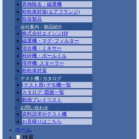
異物除去・磁選機
粉粒体対策(エアフランジ)
取扱製品
会社案内・製品紹介
株式会社エイシンHP
磁選機・マグ･フィルター
混合機・ミキサー
粉砕機・ボールミル
撹拌機･スターラー
粉粒体対策
テスト機 / カタログ
(テスト用) デモ機一覧
カタログ･図面一覧
動画プレイリスト
お問い合わせ
資料請求やテスト機
お見積りはこちら
ホーム
検索