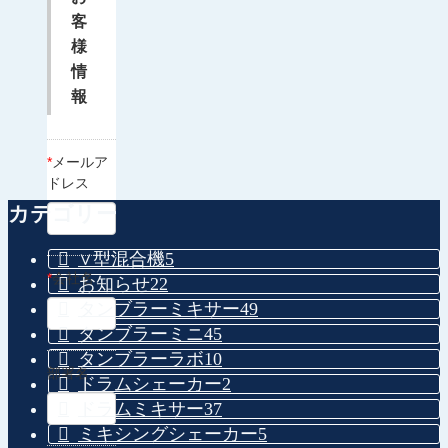
客
様
情
報
*
メールア
ドレス
カテゴリー
∨型混合機
5
*
会社名
お知らせ
22
タンブラーミキサー
49
タンブラーミニ
45
タンブラーラボ
10
部署名
ドラムシェーカー
2
ドラムミキサー
37
ミキシングシェーカー
5