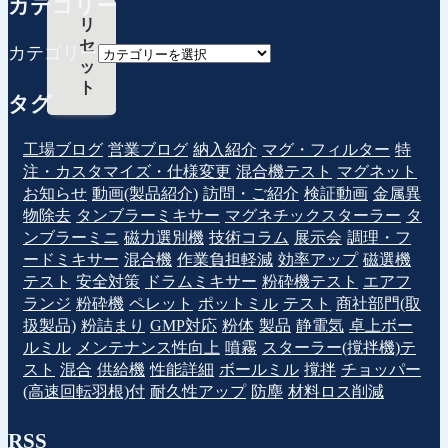
カテゴリー
リ
セ
カテゴリー
ッ
ト
タグ
工場ブログ
営業ブログ
納入紹介
マグ・フィルター
特
注・カスタマイズ・仕様変更
混合機テスト
マグネット
お知らせ
動画(製品紹介)
訪問・ご紹介
検証動画
金属異
物除去
タンブラーミキサー
マグネチックスターラー
タ
ンブラーミニ
磁力選別機
技術コラム
展示会
調理・フ
ードミキサー
混合機
作業負担軽減
効率アップ
磁選機
テスト
安全対策
ドラムミキサー
粉砕機テスト
エアフ
ランジ
粉砕機
ペレット
ポットミル
テスト
商社部門(取
扱製品)
粉詰まり
GMP対応
粉体
製品
静電気
卓上ボー
ルミル
メンテナンス性向上
噴霧
スターラー(撹拌機)テ
スト
混合
供給機
性能詳細
ボールミル
撹拌
チョッパー
(高速回転羽根)付
耐久性アップ
防塵
材料ロス削減
RSS