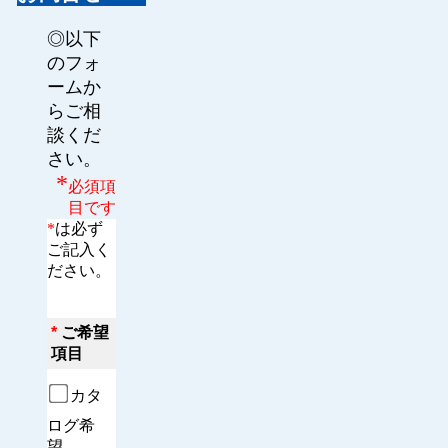
◎以下
のフォ
ームか
らご相
談くだ
さい。
*
必須項
目です
*
は必ず
ご記入く
ださい。
*
ご希望
項目
カタ
ログ希
望　