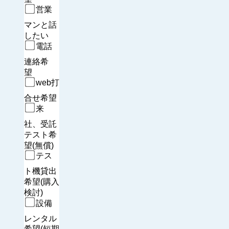
営業
マンと話
したい
電話
連絡希
望　
web打
合せ希望
来
社、受託
テスト希
望(無償)
テス
ト機貸出
希望(購入
検討)
設備
レンタル
希望(短期