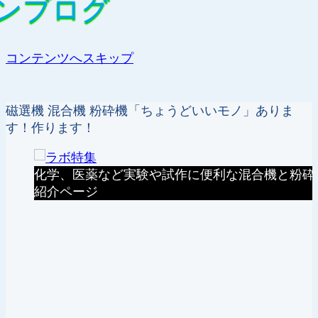
ンブログ
ンブログ
コンテンツへスキップ
磁選機 混合機 粉砕機「ちょうどいいモノ」ありま
す！作ります！
化学、医薬など実験や試作に便利な混合機と粉砕
紹介ページ