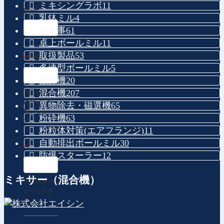
ミキシングラボ
11
役職
乳鉢ミル
4
出来事
61
卓上ボールミル
11
取扱製品
53
*
御名前
多連型ボールミル
5
攪拌機
20
混合機
207
※姓名間に
は空白をお
異物除去・磁選機
65
願いしま
粉砕機
63
す。
粉粒体対策(エアフランジ)
11
自動排出ボールミル
30
*
〒
防爆スターラー
12
ミキサー（混合機）
※郵便番号
から住所自
動入力