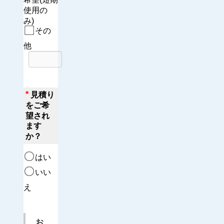
使用の
み)
その
他
*
見積り
をご希
望され
ます
か？
はい
いい
え
お