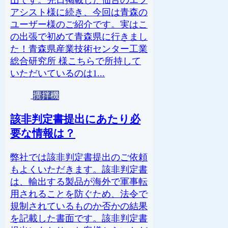
山です。先日掲載した仙台のエフ
アシスト様に続き、今回は青森の
ユーザー様のご紹介です。実はこ
の出張で初めて青森県に行きまし
た！青森県産業技術センター工業
総合研究所 様こちらで所持して
いただいているのは1...
攪拌機
該非判定書提出にあたり必
要な情報は？
弊社では該非判定書提出のご依頼
もよくいただきます。該非判定書
は、輸出する製品が海外で軍事転
用されることを防ぐため、法令で
規制されているものか否かの結果
を記載した書面です。該非判定書