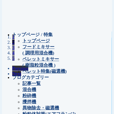
トップページ / 特集
1
トップページ
2
フードミキサー
3
4
( 調理用混合機)
5
ペレットミキサー
( 樹脂粒混合機 )
Previous
ペレット特集(磁選機)
Next
ブログカテゴリー
記事一覧
混合機
粉砕機
攪拌機
異物除去・磁選機