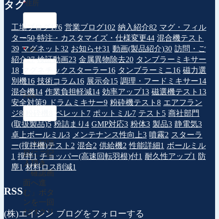
タグ
*
住所
工場ブログ
176
営業ブログ
102
納入紹介
82
マグ・フィル
ター
50
特注・カスタマイズ・仕様変更
44
混合機テスト
39
マグネット
32
お知らせ
31
動画(製品紹介)
30
訪問・ご
*
TEL
紹介
27
検証動画
23
金属異物除去
20
タンブラーミキサー
18
マグネチックスターラー
16
タンブラーミニ
16
磁力選
別機
16
技術コラム
16
展示会
15
調理・フードミキサー
14
混合機
14
作業負担軽減
14
効率アップ
13
磁選機テスト
13
FAX
安全対策
9
ドラムミキサー
9
粉砕機テスト
8
エアフラン
ジ
8
粉砕機
8
ペレット
7
ポットミル
7
テスト
5
商社部門
(取扱製品)
5
粉詰まり
4
GMP対応
3
粉体
3
製品
3
静電気
3
卓上ボールミル
3
メンテナンス性向上
3
噴霧
2
スターラ
上記項
ー(撹拌機)テスト
2
混合
2
供給機
2
性能詳細
1
ボールミル
目にご記
1
撹拌
1
チョッパー(高速回転羽根)付
1
耐久性アップ
1
防
入頂き、
塵
1
材料ロス削減
1
「確認画
面へ進
RSS
む」ボタ
ンを一回
だけクリ
(株)エイシン ブログをフォローする