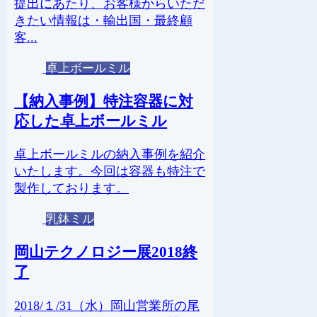
提出にあたり、お客様からいただ
きたい情報は・輸出国・最終顧
客...
卓上ボールミル
【納入事例】特注容器に対
応した卓上ボールミル
卓上ボールミルの納入事例を紹介
いたします。今回は容器も特注で
製作しております。
乳鉢ミル
岡山テクノロジー展2018終
了
2018/１/31（水）岡山営業所の尾