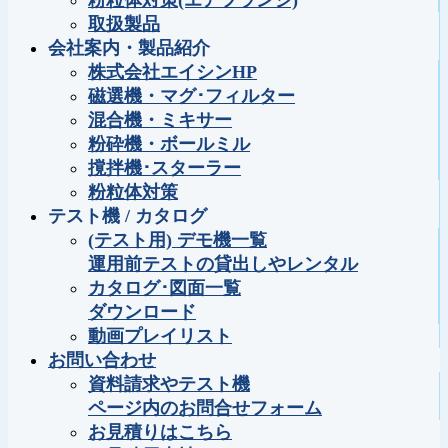
粉粒体対策(エアフランジ)
取扱製品
会社案内・製品紹介
株式会社エイシンHP
磁選機・マグ･フィルター
混合機・ミキサー
粉砕機・ボールミル
撹拌機･スターラー
粉粒体対策
テスト機 / カタログ
(テスト用) デモ機一覧
運用前テストの貸出しやレンタル
カタログ･図面一覧
ダウンロード
動画プレイリスト
お問い合わせ
資料請求やテスト機
ページ内のお問合せフォーム
お見積りはこちら