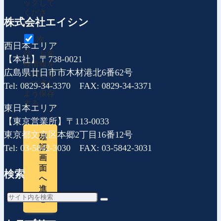
ックして
くださ
株式会社エイシン
い。
次
西日本エリア
回、お客
【本社】〒738-0021
様情報を
広島県廿日市市木材港北6番62号
入力しな
いで済む
Tel: 0829-34-3370 FAX: 0829-34-3371
よう保存
する。
東日本エリア
【東京営業所】〒113-0033
東京都文京区本郷2丁目16番12号
確
Tel: 03-5842-3030 FAX: 03-5842-3031
認
画
面
検索
へ
進
む