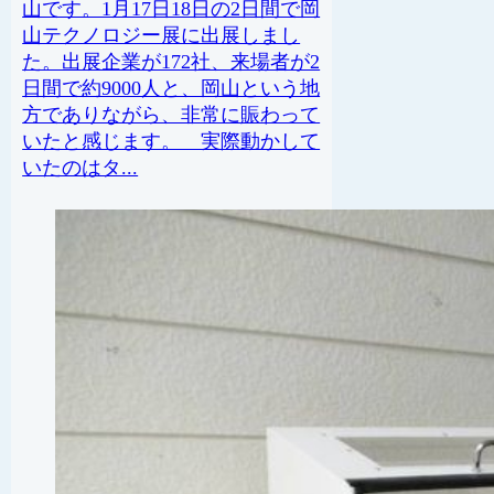
山です。1月17日18日の2日間で岡
山テクノロジー展に出展しまし
た。出展企業が172社、来場者が2
日間で約9000人と、岡山という地
方でありながら、非常に賑わって
いたと感じます。 実際動かして
いたのはタ...