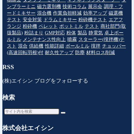
ンブラーミニ
磁力選別機
技術コラム
展示会
調理・フ
ードミキサー
混合機
作業負担軽減
効率アップ
磁選機
テスト
安全対策
ドラムミキサー
粉砕機テスト
エアフ
ランジ
粉砕機
ペレット
ポットミル
テスト
商社部門(取
扱製品)
粉詰まり
GMP対応
粉体
製品
静電気
卓上ボー
ルミル
メンテナンス性向上
噴霧
スターラー(撹拌機)テ
スト
混合
供給機
性能詳細
ボールミル
撹拌
チョッパー
(高速回転羽根)付
耐久性アップ
防塵
材料ロス削減
RSS
(株)エイシン ブログをフォローする
検索
株式会社エイシン