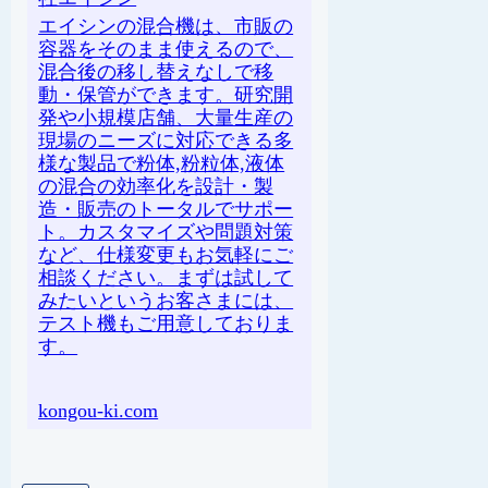
エイシンの混合機は、市販の
容器をそのまま使えるので、
混合後の移し替えなしで移
動・保管ができます。研究開
発や小規模店舗、大量生産の
現場のニーズに対応できる多
様な製品で粉体,粉粒体,液体
の混合の効率化を設計・製
造・販売のトータルでサポー
ト。カスタマイズや問題対策
など、仕様変更もお気軽にご
相談ください。まずは試して
みたいというお客さまには、
テスト機もご用意しておりま
す。
kongou-ki.com