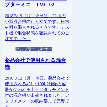
ブターミニ TMC-02
2018/3/19（月）今日は、2L用の
小型混合機の組み立てです。粉末
材料を混合されるそうです。テス
ト機で混合状態を確認されてのご
注文でした。
タンブラーミキサー
薬品会社で使用される混合
機
2016.9.12（月）本日、薬品会社で
使用される45L・100L2種類の容
器が使われる上下アタッチメント
付の混合機が出荷されました。ア
タッチメントの収納部まで完璧で
す。