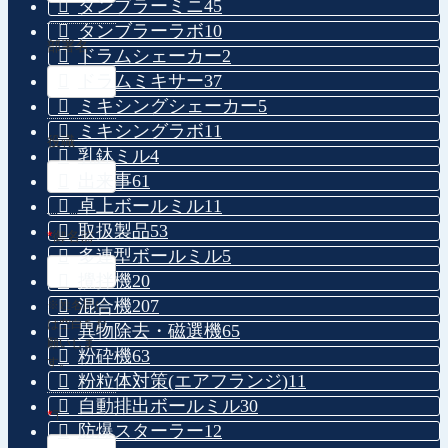
タンブラーミニ
45
タンブラーラボ
10
部署名
ドラムシェーカー
2
ドラムミキサー
37
ミキシングシェーカー
5
ミキシングラボ
11
役職
乳鉢ミル
4
出来事
61
卓上ボールミル
11
取扱製品
53
*
御名前
多連型ボールミル
5
攪拌機
20
混合機
207
※姓名間に
は空白をお
異物除去・磁選機
65
願いしま
粉砕機
63
す。
粉粒体対策(エアフランジ)
11
自動排出ボールミル
30
*
〒
防爆スターラー
12