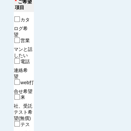
*
ご希望
項目
カタ
ログ希
望　
営業
マンと話
したい
電話
連絡希
望　
web打
合せ希望
来
社、受託
テスト希
望(無償)
テス