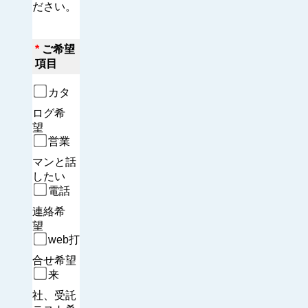
ださい。
*
ご希望
項目
カタ
ログ希
望　
営業
マンと話
したい
電話
連絡希
望　
web打
合せ希望
来
社、受託