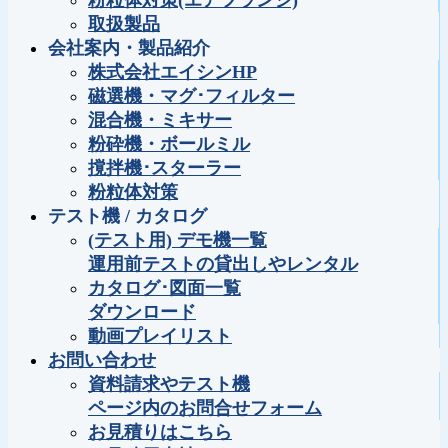
粉粒体対策(エアフランジ)
取扱製品
会社案内・製品紹介
株式会社エイシンHP
磁選機・マグ･フィルター
混合機・ミキサー
粉砕機・ボールミル
撹拌機･スターラー
粉粒体対策
テスト機 / カタログ
(テスト用) デモ機一覧
運用前テストの貸出しやレンタル
カタログ･図面一覧
ダウンロード
動画プレイリスト
お問い合わせ
資料請求やテスト機
ページ内のお問合せフォーム
お見積りはこちら