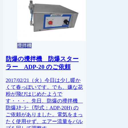
攪拌機
防爆の攪拌機 防爆スター
ラー ADP-20 のご依頼
2017/02/21（火）今日は少し暖か
くて春っぽいです。でも、嫌な花
粉が飛びはじめたようで
す・・・。先日、防爆の攪拌機
防爆ｽﾀｰﾗｰ（型式：ADP-20H) の
ご依頼がありました。電気をまっ
たく使用せず、エアー流量をバル