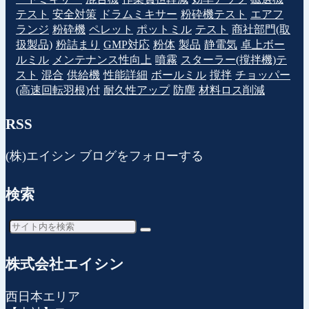
テスト
安全対策
ドラムミキサー
粉砕機テスト
エアフ
ランジ
粉砕機
ペレット
ポットミル
テスト
商社部門(取
扱製品)
粉詰まり
GMP対応
粉体
製品
静電気
卓上ボー
ルミル
メンテナンス性向上
噴霧
スターラー(撹拌機)テ
スト
混合
供給機
性能詳細
ボールミル
撹拌
チョッパー
(高速回転羽根)付
耐久性アップ
防塵
材料ロス削減
RSS
(株)エイシン ブログをフォローする
検索
株式会社エイシン
西日本エリア