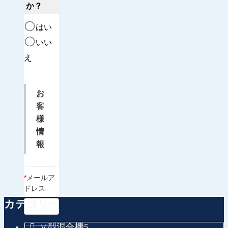
か？
はい
いい
え
お
客
様
情
報
*
メールア
ドレス
カテゴリー
∨型混合機
5