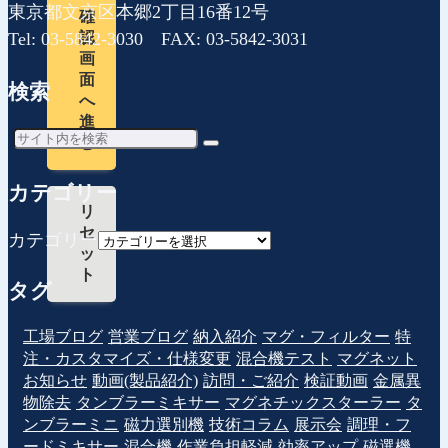
東京都文京区本郷2丁目16番12号
確
Tel: 03-5842-3030 FAX: 03-5842-3031
認
画
面
検索
へ
進
む
カテゴリー
リ
セ
カテゴリー
ッ
ト
タグ
工場ブログ
営業ブログ
納入紹介
マグ・フィルター
特
注・カスタマイズ・仕様変更
混合機テスト
マグネット
お知らせ
動画(製品紹介)
訪問・ご紹介
検証動画
金属異
物除去
タンブラーミキサー
マグネチックスターラー
タ
ンブラーミニ
磁力選別機
技術コラム
展示会
調理・フ
ードミキサー
混合機
作業負担軽減
効率アップ
磁選機