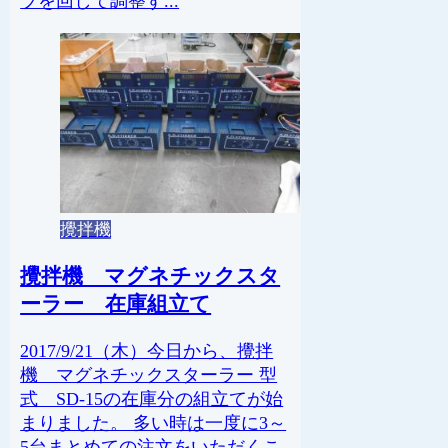
ブを回して調整す...
攪拌機
攪拌機 マグネチックスタ
ーラー 在庫組立て
2017/9/21（木）今日から、攪拌
機 マグネチックスターラー 型
式 SD-15の在庫分の組立てが始
まりました。 多い時は一度に3～
5台まとめての注文をいただくこ