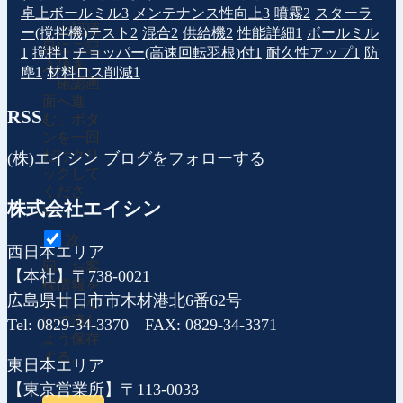
卓上ボールミル
3
メンテナンス性向上
3
噴霧
2
スターラ
上記項
ー(撹拌機)テスト
2
混合
2
供給機
2
性能詳細
1
ボールミル
目にご記
1
撹拌
1
チョッパー(高速回転羽根)付
1
耐久性アップ
1
防
入頂き、
塵
1
材料ロス削減
1
「確認画
面へ進
RSS
む」ボタ
ンを一回
だけクリ
(株)エイシン ブログをフォローする
ックして
くださ
株式会社エイシン
い。
次
西日本エリア
回、お客
【本社】〒738-0021
様情報を
広島県廿日市市木材港北6番62号
入力しな
いで済む
Tel: 0829-34-3370 FAX: 0829-34-3371
よう保存
する。
東日本エリア
【東京営業所】〒113-0033