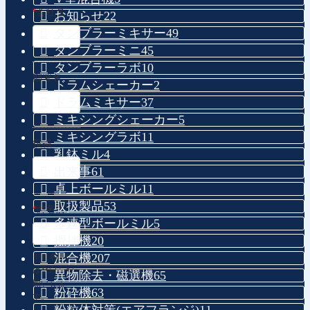
*
会社名
お知らせ
22
タンブラーミキサー
49
タンブラーミニ
45
タンブラーラボ
10
部署名
ドラムシェーカー
2
ドラムミキサー
37
ミキシングシェーカー
5
ミキシングラボ
11
役職
乳鉢ミル
4
出来事
61
卓上ボールミル
11
取扱製品
53
*
御名前
多連型ボールミル
5
攪拌機
20
混合機
207
※姓名間に
は空白をお
異物除去・磁選機
65
願いしま
粉砕機
63
す。