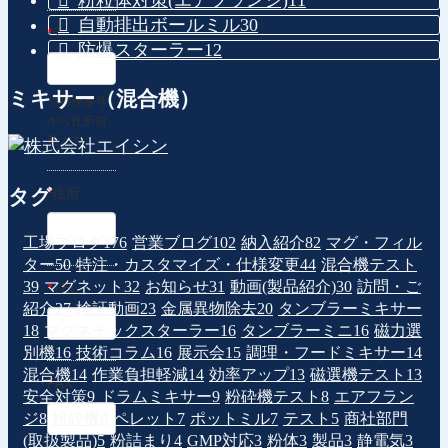
粉粒体対策(エアフランジ)
11
自動排出ボールミル
30
*
〒
防爆スターラー
12
ミキサー（混合機）
※郵便番号
から住所自
動入力
タグ
*
住所
工場ブログ
176
営業ブログ
102
納入紹介
82
マグ・フィル
ター
50
特注・カスタマイズ・仕様変更
44
混合機テスト
39
マグネット
32
お知らせ
31
動画(製品紹介)
30
訪問・ご
*
TEL
紹介
27
検証動画
23
金属異物除去
20
タンブラーミキサー
18
マグネチックスターラー
16
タンブラーミニ
16
磁力選
別機
16
技術コラム
16
展示会
15
調理・フードミキサー
14
混合機
14
作業負担軽減
14
効率アップ
13
磁選機テスト
13
FAX
安全対策
9
ドラムミキサー
9
粉砕機テスト
8
エアフラン
ジ
8
粉砕機
8
ペレット
7
ポットミル
7
テスト
5
商社部門
(取扱製品)
5
粉詰まり
4
GMP対応
3
粉体
3
製品
3
静電気
3