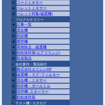
フードミキサー
ペレットミキサー
ペレット特集(磁選機)
ブログカテゴリー
記事一覧
混合機
粉砕機
攪拌機
異物除去・磁選機
粉粒体対策(エアフランジ)
取扱製品
会社案内・製品紹介
株式会社エイシンHP
磁選機・マグ･フィルター
混合機・ミキサー
粉砕機・ボールミル
撹拌機･スターラー
粉粒体対策
テスト機 / カタログ