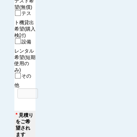
テスト希
望(無償)
テス
ト機貸出
希望(購入
検討)
設備
レンタル
希望(短期
使用の
み)
その
他
*
見積り
をご希
望され
ます