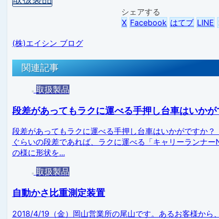
シェアする
X
Facebook
はてブ
LINE
(株)エイシン ブログ
関連記事
取扱製品
段差があってもラクに運べる手押し台車はいかが
段差があってもラクに運べる手押し台車はいかがですか？【
ぐらいの段差であれば、ラクに運べる「キャリーランナー
の様に形状を...
取扱製品
自動かさ比重測定装置
2018/4/19（金）岡山営業所の尾山です。あるお客様