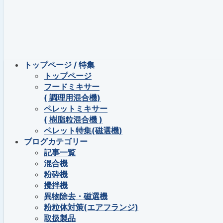
トップページ / 特集
トップページ
フードミキサー
( 調理用混合機)
ペレットミキサー
( 樹脂粒混合機 )
ペレット特集(磁選機)
ブログカテゴリー
記事一覧
混合機
粉砕機
攪拌機
異物除去・磁選機
粉粒体対策(エアフランジ)
取扱製品