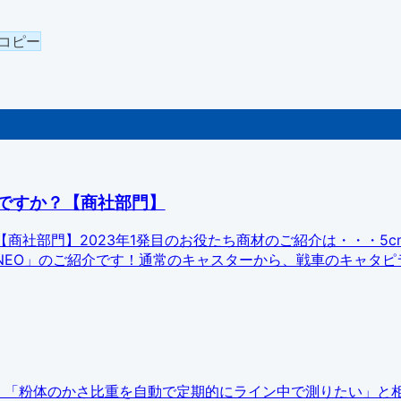
コピー
ですか？【商社部門】
商社部門】2023年1発目のお役たち商材のご紹介は・・・5c
NEO」のご紹介です！通常のキャスターから、戦車のキャタピ
から、「粉体のかさ比重を自動で定期的にライン中で測りたい」と