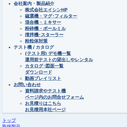
会社案内・製品紹介
株式会社エイシンHP
磁選機・マグ･フィルター
混合機・ミキサー
粉砕機・ボールミル
撹拌機･スターラー
粉粒体対策
テスト機 / カタログ
(テスト用) デモ機一覧
運用前テストの貸出しやレンタル
カタログ･図面一覧
ダウンロード
動画プレイリスト
お問い合わせ
資料請求やテスト機
ページ内のお問合せフォーム
お見積りはこちら
お見積用本社ページ
トップ
取扱製品