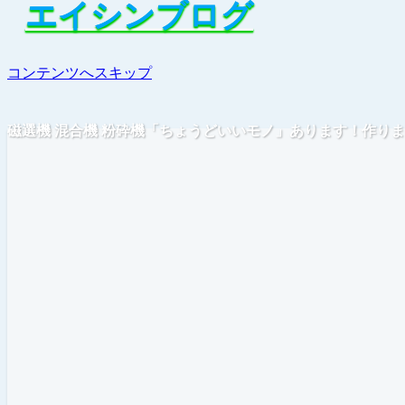
エイシンブログ
エイシンブログ
コンテンツへスキップ
磁選機 混合機 粉砕機「ちょうどいいモノ」あります！作り