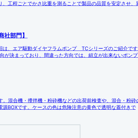
り、工程ごとでかさ比重を測ることで製品の品質を安定させ、
商社部門】
回は、エア駆動ダイヤフラムポンプ TCシリーズのご紹介です
方向が決まっており、間違った方向では、組立が出来ないポンプ
介します。混合機・攪拌機・粉砕機などの出荷前検査や、混合・粉砕
電源BOXです。ケースの色は危険注意の黄色で透明な蓋付きで