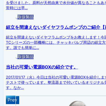
を受けました。原料が天然由来で水分値が異なることもあ
常時には早...
取扱製品
組立を間違えないダイヤフラムポンプのご紹介【
組立を間違えないダイヤフラムポンプをお教えします！今
TCシリーズの一部機種には、チャッキバルブ周辺の組立
す。誰でも簡単に...
取扱製品
当社の可愛い電源BOXの紹介です。
2017/01/17（火）今日は当社の可愛い電源BOXを紹
テストで使っています。整流器まで付いているオリジナル
す。なか...