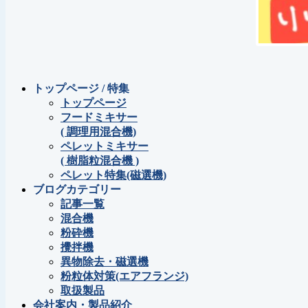
トップページ / 特集
トップページ
フードミキサー
( 調理用混合機)
ペレットミキサー
( 樹脂粒混合機 )
ペレット特集(磁選機)
ブログカテゴリー
記事一覧
混合機
粉砕機
攪拌機
異物除去・磁選機
粉粒体対策(エアフランジ)
取扱製品
会社案内・製品紹介