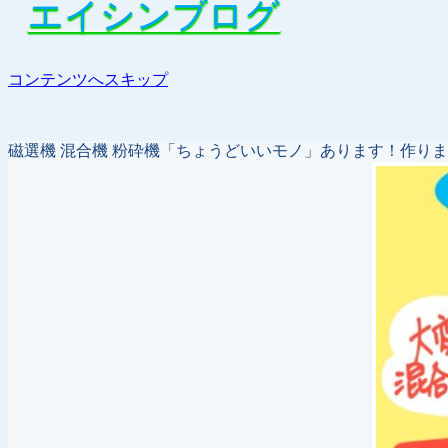
エイシンブログ
エイシンブログ
コンテンツへスキップ
磁選機 混合機 粉砕機「ちょうどいいモノ」あります！作り
化学、医