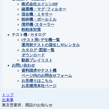
株式会社エイシンHP
磁選機・マグ･フィルター
混合機・ミキサー
粉砕機・ボールミル
撹拌機･スターラー
粉粒体対策
テスト機 / カタログ
(テスト用) デモ機一覧
運用前テストの貸出しやレンタル
カタログ･図面一覧
ダウンロード
動画プレイリスト
お問い合わせ
資料請求やテスト機
ページ内のお問合せフォーム
お見積りはこちら
お見積用本社ページ
トップ
出来事
東京営業所、開設のお知らせ