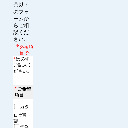
◎以下
のフォ
ームか
らご相
談くだ
さい。
*
必須項
目です
*
は必ず
ご記入く
ださい。
*
ご希望
項目
カタ
ログ希
望　
営業