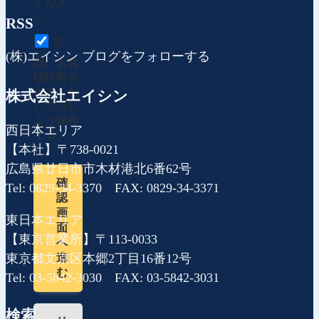
くださ
い。
RSS
次
(株)エイシン ブログをフォローする
回、お客
様情報を
入力しな
株式会社エイシン
いで済む
よう保存
西日本エリア
する。
【本社】〒738-0021
広島県廿日市市木材港北6番62号
確
Tel: 0829-34-3370 FAX: 0829-34-3371
認
画
東日本エリア
面
【東京営業所】〒113-0033
へ
東京都文京区本郷2丁目16番12号
進
む
Tel: 03-5842-3030 FAX: 03-5842-3031
検索