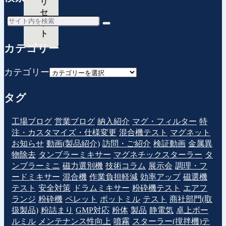
リ
セ
ッ
ト
カテゴリー
カテゴリー
タグ
工場ブログ
営業ブログ
納入紹介
マグ・フィルター
特
注・カスタマイズ・仕様変更
混合機テスト
マグネット
お知らせ
動画(製品紹介)
訪問・ご紹介
検証動画
金属異
物除去
タンブラーミキサー
マグネチックスターラー
タ
ンブラーミニ
磁力選別機
技術コラム
展示会
調理・フ
ードミキサー
混合機
作業負担軽減
効率アップ
磁選機
テスト
安全対策
ドラムミキサー
粉砕機テスト
エアフ
ランジ
粉砕機
ペレット
ポットミル
テスト
商社部門(取
扱製品)
粉詰まり
GMP対応
粉体
製品
静電気
卓上ボー
ルミル
メンテナンス性向上
噴霧
スターラー(撹拌機)テ