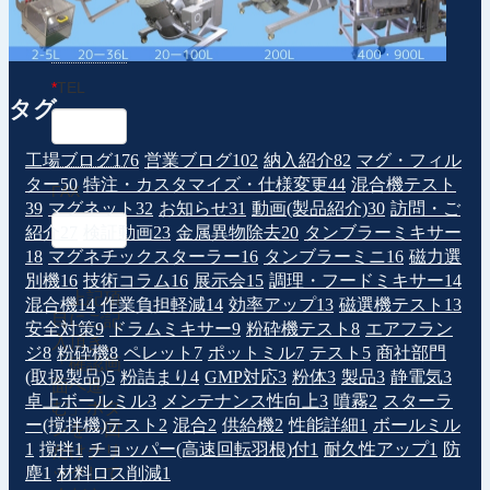
*
TEL
タグ
工場ブログ
176
営業ブログ
102
納入紹介
82
マグ・フィル
ター
50
特注・カスタマイズ・仕様変更
44
混合機テスト
FAX
39
マグネット
32
お知らせ
31
動画(製品紹介)
30
訪問・ご
紹介
27
検証動画
23
金属異物除去
20
タンブラーミキサー
18
マグネチックスターラー
16
タンブラーミニ
16
磁力選
別機
16
技術コラム
16
展示会
15
調理・フードミキサー
14
上記項
混合機
14
作業負担軽減
14
効率アップ
13
磁選機テスト
13
目にご記
安全対策
9
ドラムミキサー
9
粉砕機テスト
8
エアフラン
入頂き、
ジ
8
粉砕機
8
ペレット
7
ポットミル
7
テスト
5
商社部門
「確認画
(取扱製品)
5
粉詰まり
4
GMP対応
3
粉体
3
製品
3
静電気
3
面へ進
卓上ボールミル
3
メンテナンス性向上
3
噴霧
2
スターラ
む」ボタ
ー(撹拌機)テスト
2
混合
2
供給機
2
性能詳細
1
ボールミル
ンを一回
1
撹拌
1
チョッパー(高速回転羽根)付
1
耐久性アップ
1
防
だけクリ
塵
1
材料ロス削減
1
ックして