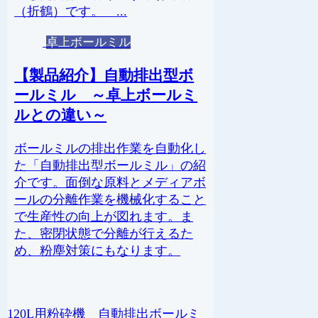
（折鶴）です。 ...
卓上ボールミル
【製品紹介】自動排出型ボ
ールミル ～卓上ボールミ
ルとの違い～
ボールミルの排出作業を自動化し
た「自動排出型ボールミル」の紹
介です。面倒な原料とメディアボ
ールの分離作業を機械化すること
で生産性の向上が図れます。ま
た、密閉状態で分離が行えるた
め、粉塵対策にもなります。
120L用粉砕機 自動排出ボールミ