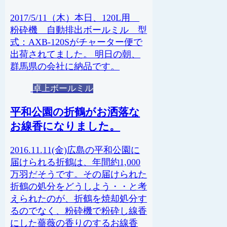
2017/5/11（木）本日、120L用
粉砕機 自動排出ボールミル 型
式：AXB-120Sがチャーター便で
出荷されてました。 明日の朝、
群馬県の会社に納品です。
卓上ボールミル
平和公園の折鶴がお洒落な
お線香になりました。
2016.11.11(金)広島の平和公園に
届けられる折鶴は、年間約1,000
万羽だそうです。その届けられた
折鶴の処分をどうしよう・・と考
えられたのが、折鶴を焼却処分す
るのでなく、粉砕機で粉砕し線香
にした薔薇の香りのするお線香