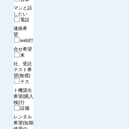
マンと話
したい
電話
連絡希
望　
web打
合せ希望
来
社、受託
テスト希
望(無償)
テス
ト機貸出
希望(購入
検討)
設備
レンタル
希望(短期
使用の