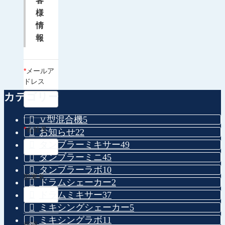
客
様
情
報
*
メールア
ドレス
カテゴリー
∨型混合機
5
*
会社名
お知らせ
22
タンブラーミキサー
49
タンブラーミニ
45
タンブラーラボ
10
部署名
ドラムシェーカー
2
ドラムミキサー
37
ミキシングシェーカー
5
ミキシングラボ
11
役職