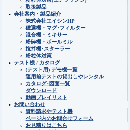
粉粒体対策(エアフランジ)
取扱製品
会社案内・製品紹介
株式会社エイシンHP
磁選機・マグ･フィルター
混合機・ミキサー
粉砕機・ボールミル
撹拌機･スターラー
粉粒体対策
テスト機 / カタログ
(テスト用) デモ機一覧
運用前テストの貸出しやレンタル
カタログ･図面一覧
ダウンロード
動画プレイリスト
お問い合わせ
資料請求やテスト機
ページ内のお問合せフォーム
お見積りはこちら