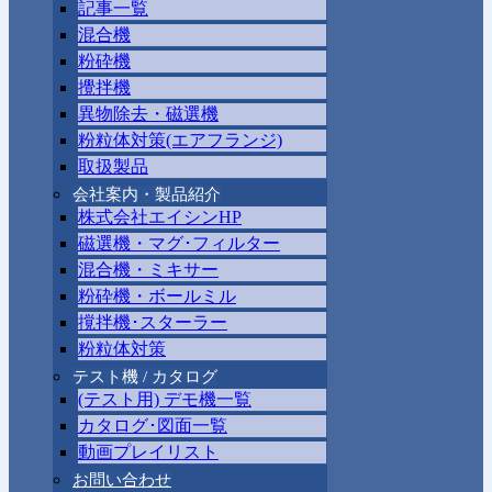
記事一覧
混合機
粉砕機
攪拌機
異物除去・磁選機
粉粒体対策(エアフランジ)
取扱製品
会社案内・製品紹介
株式会社エイシンHP
磁選機・マグ･フィルター
混合機・ミキサー
粉砕機・ボールミル
撹拌機･スターラー
粉粒体対策
テスト機 / カタログ
(テスト用) デモ機一覧
カタログ･図面一覧
動画プレイリスト
お問い合わせ