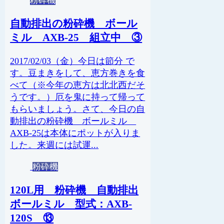
粉砕機
自動排出の粉砕機 ボール
ミル AXB-25 組立中 ③
2017/02/03（金）今日は節分 で
す。豆まきをして、恵方巻きを食
べて（※今年の恵方は北北西だそ
うです。）厄を鬼に持って帰って
もらいましょう。さて、今日の自
動排出の粉砕機 ボールミル
AXB-25は本体にポットが入りま
した。来週には試運...
粉砕機
120L用 粉砕機 自動排出
ボールミル 型式：AXB-
120S ⑬