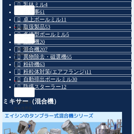
乳鉢ミル
4
出来事
61
卓上ボールミル
11
取扱製品
53
*
御名前
多連型ボールミル
5
攪拌機
20
混合機
207
※姓名間に
は空白をお
異物除去・磁選機
65
願いしま
粉砕機
63
す。
粉粒体対策(エアフランジ)
11
自動排出ボールミル
30
*
〒
防爆スターラー
12
ミキサー（混合機）
※郵便番号
から住所自
動入力
*
住所