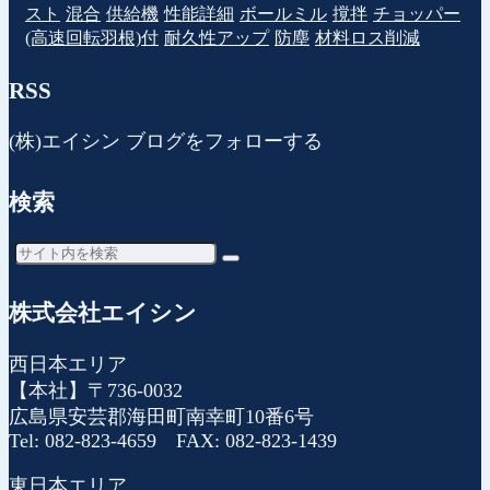
スト
混合
供給機
性能詳細
ボールミル
撹拌
チョッパー
(高速回転羽根)付
耐久性アップ
防塵
材料ロス削減
RSS
(株)エイシン ブログをフォローする
検索
株式会社エイシン
西日本エリア
【本社】〒736-0032
広島県安芸郡海田町南幸町10番6号
Tel: 082-823-4659 FAX: 082-823-1439
東日本エリア