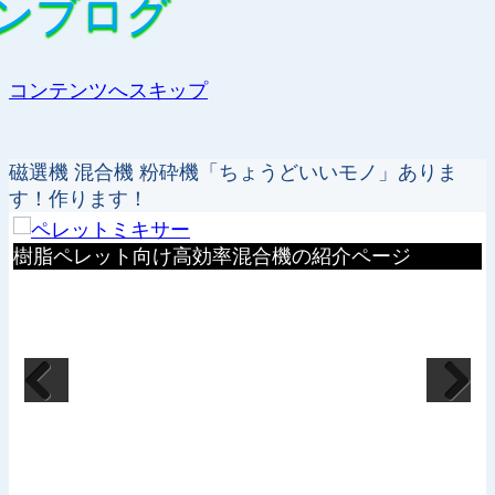
ンブログ
ンブログ
コンテンツへスキップ
磁選機 混合機 粉砕機「ちょうどいいモノ」ありま
す！作ります！
大量の材料を素早く均一に混合できる厨房や惣
造に便利な食品ミキサーの紹介ページ
Previous
Next