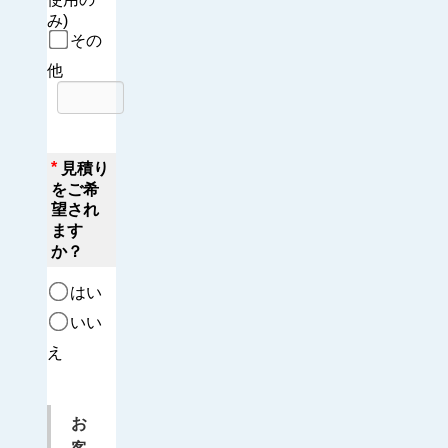
み)
その
他
*
見積り
をご希
望され
ます
か？
はい
いい
え
お