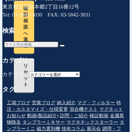
東京都文京区本郷2丁目16番12号
確
Tel: 03-5842-3030 FAX: 03-5842-3031
認
画
面
検索
へ
進
む
カテゴリー
リ
セ
カテゴリー
ッ
ト
タグ
工場ブログ
営業ブログ
納入紹介
マグ・フィルター
特
注・カスタマイズ・仕様変更
混合機テスト
マグネット
お知らせ
動画(製品紹介)
訪問・ご紹介
検証動画
金属異
物除去
タンブラーミキサー
マグネチックスターラー
タ
ンブラーミニ
磁力選別機
技術コラム
展示会
調理・フ