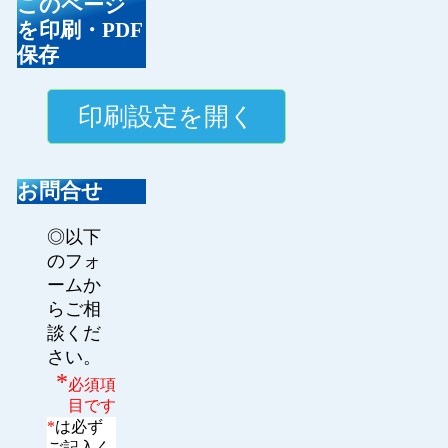
このページ
を印刷・PDF
保存
お問合せ
◎以下
のフォ
ームか
らご相
談くだ
さい。
*
必須項
目です
*
は必ず
ご記入く