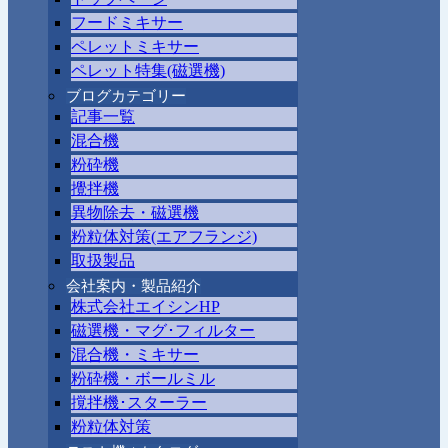
フードミキサー
ペレットミキサー
ペレット特集(磁選機)
ブログカテゴリー
記事一覧
混合機
粉砕機
攪拌機
異物除去・磁選機
粉粒体対策(エアフランジ)
取扱製品
会社案内・製品紹介
株式会社エイシンHP
磁選機・マグ･フィルター
混合機・ミキサー
粉砕機・ボールミル
撹拌機･スターラー
粉粒体対策