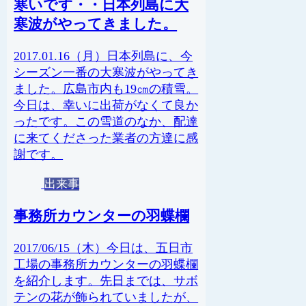
寒いです・・日本列島に大
寒波がやってきました。
2017.01.16（月）日本列島に、今
シーズン一番の大寒波がやってき
ました。広島市内も19㎝の積雪。
今日は、幸いに出荷がなくて良か
ったです。この雪道のなか、配達
に来てくださった業者の方達に感
謝です。
出来事
事務所カウンターの羽蝶欄
2017/06/15（木）今日は、五日市
工場の事務所カウンターの羽蝶欄
を紹介します。先日までは、サボ
テンの花が飾られていましたが、