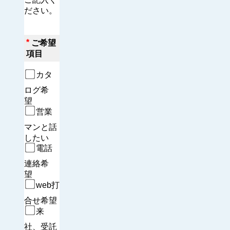
ださい。
*
ご希望
項目
カタ
ログ希
望　
営業
マンと話
したい
電話
連絡希
望　
web打
合せ希望
来
社、受託