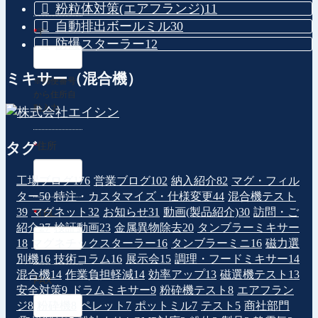
粉粒体対策(エアフランジ)
11
自動排出ボールミル
30
*
〒
防爆スターラー
12
ミキサー（混合機）
※郵便番号
から住所自
動入力
タグ
*
住所
工場ブログ
176
営業ブログ
102
納入紹介
82
マグ・フィル
ター
50
特注・カスタマイズ・仕様変更
44
混合機テスト
39
マグネット
32
お知らせ
31
動画(製品紹介)
30
訪問・ご
*
TEL
紹介
27
検証動画
23
金属異物除去
20
タンブラーミキサー
18
マグネチックスターラー
16
タンブラーミニ
16
磁力選
別機
16
技術コラム
16
展示会
15
調理・フードミキサー
14
混合機
14
作業負担軽減
14
効率アップ
13
磁選機テスト
13
FAX
安全対策
9
ドラムミキサー
9
粉砕機テスト
8
エアフラン
ジ
8
粉砕機
8
ペレット
7
ポットミル
7
テスト
5
商社部門