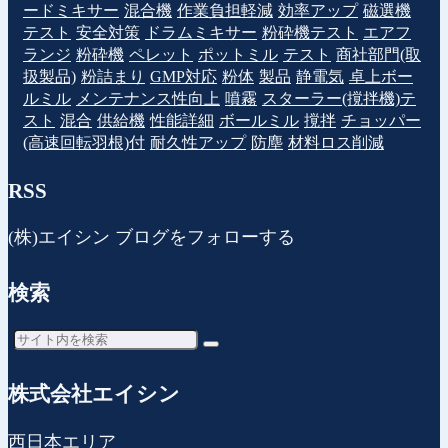
ードミキサー
混合機
作業負担軽減
効率アップ
磁選機
テスト
安全対策
ドラムミキサー
粉砕機テスト
エアフ
ランジ
粉砕機
ペレット
ポットミル
テスト
商社部門(取
扱製品)
粉詰まり
GMP対応
粉体
製品
静電気
卓上ボー
ルミル
メンテナンス性向上
噴霧
スターラー(撹拌機)テ
スト
混合
供給機
性能詳細
ボールミル
撹拌
チョッパー
(高速回転羽根)付
耐久性アップ
防塵
材料ロス削減
RSS
(株)エイシン ブログをフォローする
検索
株式会社エイシン
西日本エリア