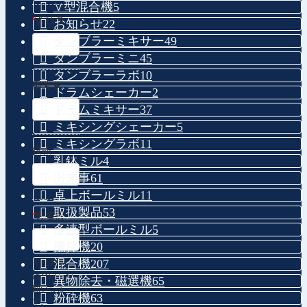
∨型混合機
5
*
会社名
お知らせ
22
タンブラーミキサー
49
タンブラーミニ
45
タンブラーラボ
10
部署名
ドラムシェーカー
2
ドラムミキサー
37
ミキシングシェーカー
5
ミキシングラボ
11
役職
乳鉢ミル
4
出来事
61
卓上ボールミル
11
取扱製品
53
*
御名前
多連型ボールミル
5
攪拌機
20
混合機
207
※姓名間に
は空白をお
異物除去・磁選機
65
願いしま
粉砕機
63
す。