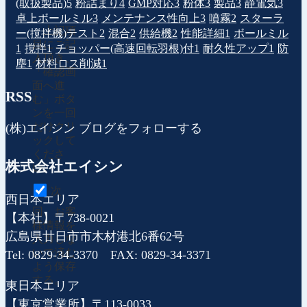
(取扱製品)
5
粉詰まり
4
GMP対応
3
粉体
3
製品
3
静電気
3
卓上ボールミル
3
メンテナンス性向上
3
噴霧
2
スターラ
上記項
ー(撹拌機)テスト
2
混合
2
供給機
2
性能詳細
1
ボールミル
目にご記
1
撹拌
1
チョッパー(高速回転羽根)付
1
耐久性アップ
1
防
入頂き、
塵
1
材料ロス削減
1
「確認画
面へ進
RSS
む」ボタ
ンを一回
だけクリ
(株)エイシン ブログをフォローする
ックして
くださ
株式会社エイシン
い。
次
西日本エリア
回、お客
【本社】〒738-0021
様情報を
広島県廿日市市木材港北6番62号
入力しな
いで済む
Tel: 0829-34-3370 FAX: 0829-34-3371
よう保存
する。
東日本エリア
【東京営業所】〒113-0033