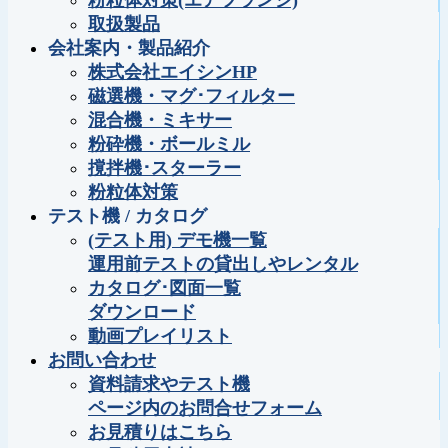
粉粒体対策(エアフランジ)
取扱製品
会社案内・製品紹介
株式会社エイシンHP
磁選機・マグ･フィルター
混合機・ミキサー
粉砕機・ボールミル
撹拌機･スターラー
粉粒体対策
テスト機 / カタログ
(テスト用) デモ機一覧
運用前テストの貸出しやレンタル
カタログ･図面一覧
ダウンロード
動画プレイリスト
お問い合わせ
資料請求やテスト機
ページ内のお問合せフォーム
お見積りはこちら