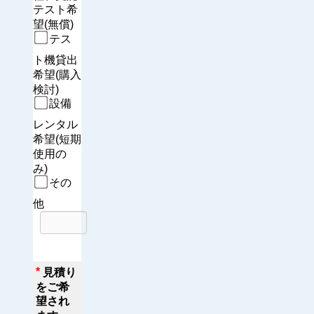
テスト希
望(無償)
テス
ト機貸出
希望(購入
検討)
設備
レンタル
希望(短期
使用の
み)
その
他
*
見積り
をご希
望され