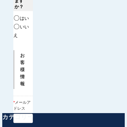
ます
か？
はい
いい
え
お
客
様
情
報
*
メールア
ドレス
カテゴリー