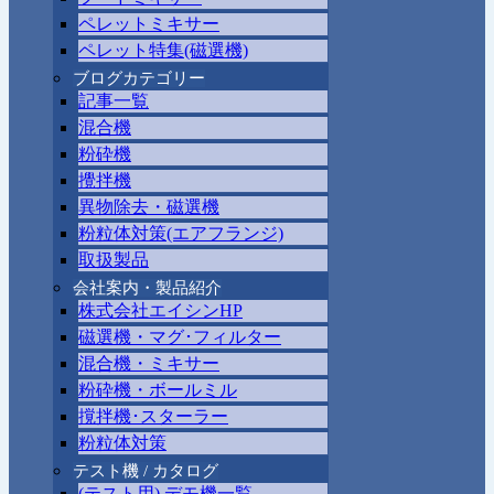
ペレットミキサー
ペレット特集(磁選機)
ブログカテゴリー
記事一覧
混合機
粉砕機
攪拌機
異物除去・磁選機
粉粒体対策(エアフランジ)
取扱製品
会社案内・製品紹介
株式会社エイシンHP
磁選機・マグ･フィルター
混合機・ミキサー
粉砕機・ボールミル
撹拌機･スターラー
粉粒体対策
テスト機 / カタログ
(テスト用) デモ機一覧