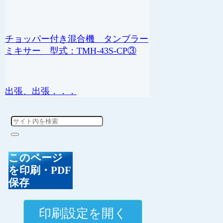
チョッパー付き混合機 タンブラー
ミキサー 型式：TMH-43S-CP③
出張、出張．．．
このページ
を印刷・PDF
保存