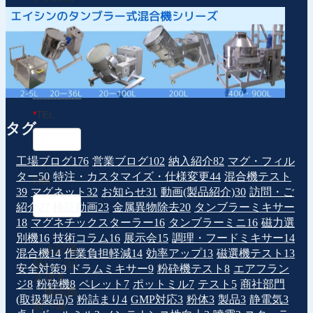
動入力
*
住所
*
TEL
タグ
工場ブログ
176
営業ブログ
102
納入紹介
82
マグ・フィル
ター
50
特注・カスタマイズ・仕様変更
44
混合機テスト
FAX
39
マグネット
32
お知らせ
31
動画(製品紹介)
30
訪問・ご
紹介
27
検証動画
23
金属異物除去
20
タンブラーミキサー
18
マグネチックスターラー
16
タンブラーミニ
16
磁力選
別機
16
技術コラム
16
展示会
15
調理・フードミキサー
14
上記項
混合機
14
作業負担軽減
14
効率アップ
13
磁選機テスト
13
目にご記
安全対策
9
ドラムミキサー
9
粉砕機テスト
8
エアフラン
入頂き、
ジ
8
粉砕機
8
ペレット
7
ポットミル
7
テスト
5
商社部門
「確認画
(取扱製品)
5
粉詰まり
4
GMP対応
3
粉体
3
製品
3
静電気
3
面へ進