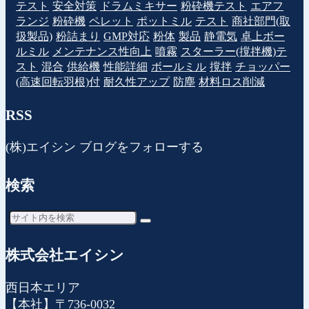
テスト
安全対策
ドラムミキサー
粉砕機テスト
エアフ
ランジ
粉砕機
ペレット
ポットミル
テスト
商社部門(取
扱製品)
粉詰まり
GMP対応
粉体
製品
静電気
卓上ボー
ルミル
メンテナンス性向上
噴霧
スターラー(撹拌機)テ
スト
混合
供給機
性能詳細
ボールミル
撹拌
チョッパー
(高速回転羽根)付
耐久性アップ
防塵
材料ロス削減
RSS
(株)エイシン ブログをフォローする
検索
株式会社エイシン
西日本エリア
【本社】〒736-0032