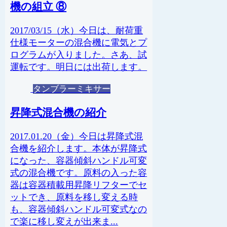
機の組立 ⑧
2017/03/15（水）今日は、耐荷重
仕様モーターの混合機に電気とプ
ログラムが入りました。さあ、試
運転です。明日には出荷します。
タンブラーミキサー
昇降式混合機の紹介
2017.01.20（金）今日は昇降式混
合機を紹介します。本体が昇降式
になった、容器傾斜ハンドル可変
式の混合機です。原料の入った容
器は容器積載用昇降リフターでセ
ットでき、原料を移し変える時
も、容器傾斜ハンドル可変式なの
で楽に移し変えが出来ま...