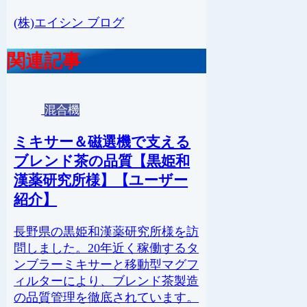
(株)エイシン ブログ
関連記事
混合機
ミキサー＆磁選機で支える
ブレンド茶の品質【黒姫和
漢薬研究所様】【ユーザー
紹介】
長野県の黒姫和漢薬研究所様を訪
問しました。20年近く稼働するタ
ンブラーミキサーと移動型マグフ
ィルターにより、ブレンド茶製造
の品質管理を徹底されています。