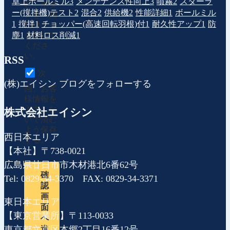
卓上ボールミル
3
メンテナンス性向上
3
噴霧
2
スターラ
む」ボタ
ー(撹拌機)テスト
2
混合
2
供給機
2
性能詳細
1
ボールミル
ンを一回
1
撹拌
1
チョッパー(高速回転羽根)付
1
耐久性アップ
1
防
だけクリ
塵
1
材料ロス削減
1
ックして
くださ
い。
RSS
次
(株)エイシン ブログをフォローする
回、お客
様情報を
入力しな
株式会社エイシン
いで済む
よう保存
西日本エリア
する。
【本社】〒738-0021
広島県廿日市市木材港北6番62号
確
Tel: 0829-34-3370 FAX: 0829-34-3371
認
画
東日本エリア
面
【東京営業所】〒113-0033
へ
東京都文京区本郷2丁目16番12号
進