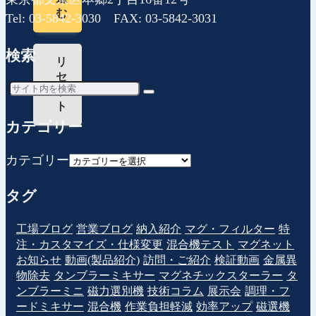
む
Tel: 03-5842-3030 FAX: 03-5842-3031
検索
リ
セ
ッ
ト
カテゴリー
カテゴリー
タグ
工場ブログ
営業ブログ
納入紹介
マグ・フィルター
特
注・カスタマイズ・仕様変更
混合機テスト
マグネット
お知らせ
動画(製品紹介)
訪問・ご紹介
検証動画
金属異
物除去
タンブラーミキサー
マグネチックスターラー
タ
ンブラーミニ
磁力選別機
技術コラム
展示会
調理・フ
ードミキサー
混合機
作業負担軽減
効率アップ
磁選機