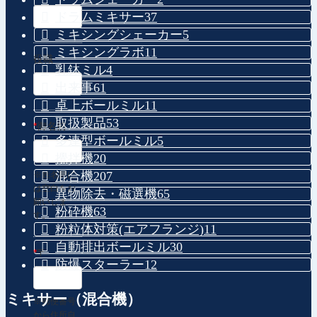
ドラムミキサー
37
ミキシングシェーカー
5
ミキシングラボ
11
役職
乳鉢ミル
4
出来事
61
卓上ボールミル
11
取扱製品
53
*
御名前
多連型ボールミル
5
攪拌機
20
混合機
207
※姓名間に
は空白をお
異物除去・磁選機
65
願いしま
粉砕機
63
す。
粉粒体対策(エアフランジ)
11
自動排出ボールミル
30
*
〒
防爆スターラー
12
ミキサー（混合機）
※郵便番号
から住所自