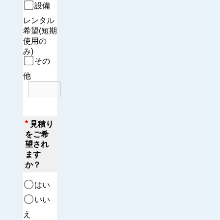
設備
レンタル
希望(短期
使用の
み)
その
他
*
見積り
をご希
望され
ます
か？
はい
いい
え