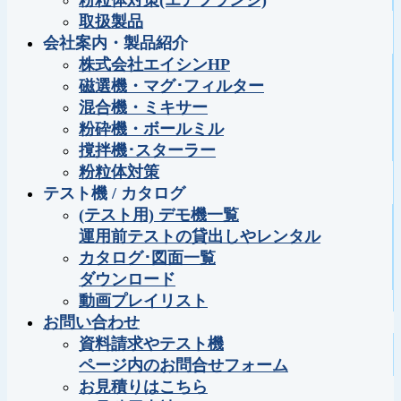
粉粒体対策(エアフランジ)
取扱製品
会社案内・製品紹介
株式会社エイシンHP
磁選機・マグ･フィルター
混合機・ミキサー
粉砕機・ボールミル
撹拌機･スターラー
粉粒体対策
テスト機 / カタログ
(テスト用) デモ機一覧
運用前テストの貸出しやレンタル
カタログ･図面一覧
ダウンロード
動画プレイリスト
お問い合わせ
資料請求やテスト機
ページ内のお問合せフォーム
お見積りはこちら