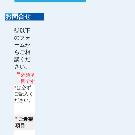
お問合せ
◎以下
のフォ
ームか
らご相
談くだ
さい。
*
必須項
目です
*
は必ず
ご記入く
ださい。
*
ご希望
項目