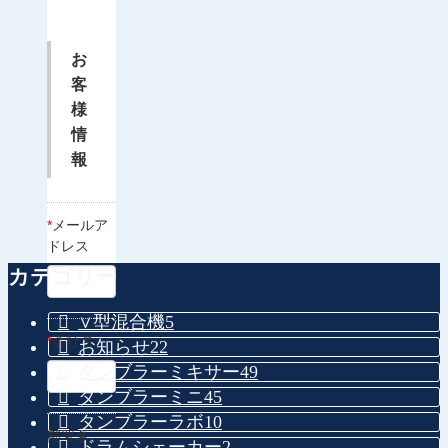
お
客
様
情
報
*
メールア
ドレス
カテゴリー
∨型混合機
5
*
会社名
お知らせ
22
タンブラーミキサー
49
タンブラーミニ
45
タンブラーラボ
10
部署名
ドラムシェーカー
2