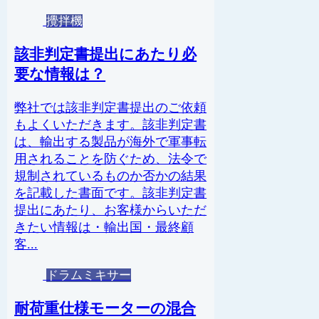
攪拌機
該非判定書提出にあたり必
要な情報は？
弊社では該非判定書提出のご依頼
もよくいただきます。該非判定書
は、輸出する製品が海外で軍事転
用されることを防ぐため、法令で
規制されているものか否かの結果
を記載した書面です。該非判定書
提出にあたり、お客様からいただ
きたい情報は・輸出国・最終顧
客...
ドラムミキサー
耐荷重仕様モーターの混合