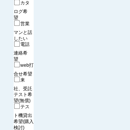
カタ
ログ希
望　
営業
マンと話
したい
電話
連絡希
望　
web打
合せ希望
来
社、受託
テスト希
望(無償)
テス
ト機貸出
希望(購入
検討)