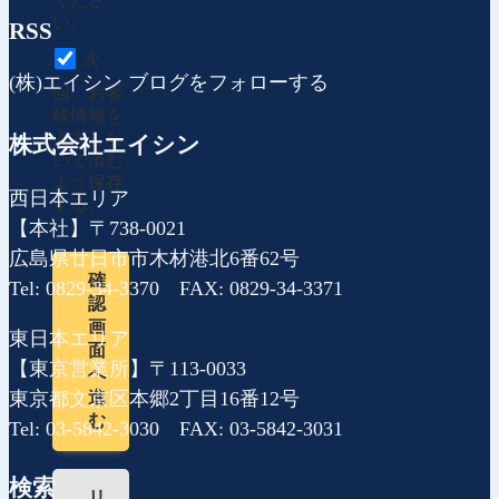
い。
RSS
次
(株)エイシン ブログをフォローする
回、お客
様情報を
入力しな
株式会社エイシン
いで済む
よう保存
西日本エリア
する。
【本社】〒738-0021
広島県廿日市市木材港北6番62号
確
Tel: 0829-34-3370 FAX: 0829-34-3371
認
画
東日本エリア
面
【東京営業所】〒113-0033
へ
東京都文京区本郷2丁目16番12号
進
む
Tel: 03-5842-3030 FAX: 03-5842-3031
検索
リ