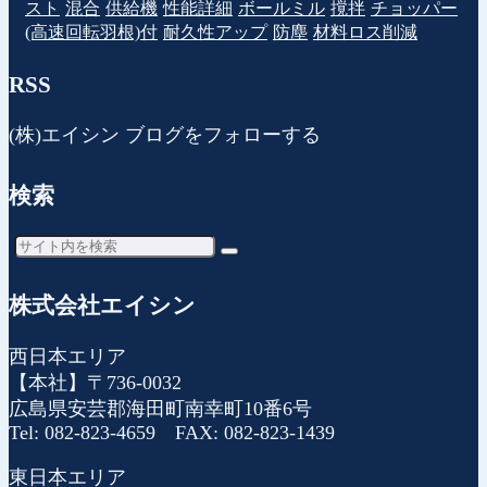
スト
混合
供給機
性能詳細
ボールミル
撹拌
チョッパー
(高速回転羽根)付
耐久性アップ
防塵
材料ロス削減
RSS
(株)エイシン ブログをフォローする
検索
株式会社エイシン
西日本エリア
【本社】〒736-0032
広島県安芸郡海田町南幸町10番6号
Tel: 082-823-4659 FAX: 082-823-1439
東日本エリア