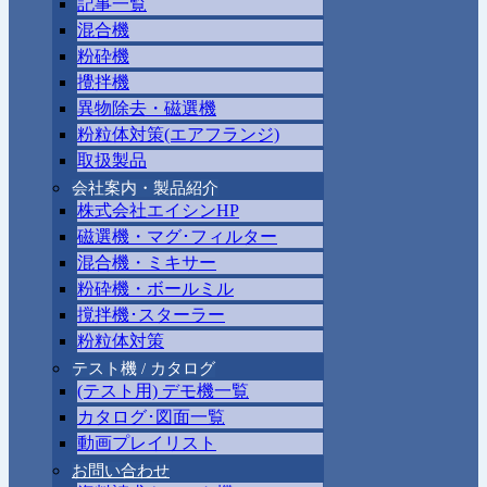
記事一覧
混合機
粉砕機
攪拌機
異物除去・磁選機
粉粒体対策(エアフランジ)
取扱製品
会社案内・製品紹介
株式会社エイシンHP
磁選機・マグ･フィルター
混合機・ミキサー
粉砕機・ボールミル
撹拌機･スターラー
粉粒体対策
テスト機 / カタログ
(テスト用) デモ機一覧
カタログ･図面一覧
動画プレイリスト
お問い合わせ