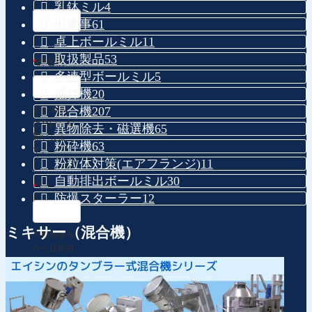
乳鉢ミル
4
出来事
61
卓上ボールミル
11
取扱製品
53
*
御名前
多連型ボールミル
5
攪拌機
20
混合機
207
※姓名間に
は空白をお
異物除去・磁選機
65
願いしま
粉砕機
63
す。
粉粒体対策(エアフランジ)
11
自動排出ボールミル
30
*
〒
防爆スターラー
12
ミキサー（混合機）
※郵便番号
から住所自
動入力
*
住所