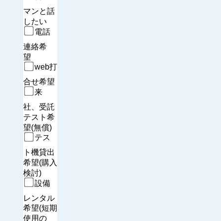
マンと話
したい
電話
連絡希
望　
web打
合せ希望
来
社、受託
テスト希
望(無償)
テス
ト機貸出
希望(購入
検討)
設備
レンタル
希望(短期
使用の