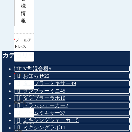
様
情
報
*
メールア
ドレス
カテゴリー
∨型混合機
5
*
会社名
お知らせ
22
タンブラーミキサー
49
タンブラーミニ
45
タンブラーラボ
10
部署名
ドラムシェーカー
2
ドラムミキサー
37
ミキシングシェーカー
5
ミキシングラボ
11
役職