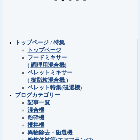
トップページ / 特集
トップページ
フードミキサー
( 調理用混合機)
ペレットミキサー
( 樹脂粒混合機 )
ペレット特集(磁選機)
ブログカテゴリー
記事一覧
混合機
粉砕機
攪拌機
異物除去・磁選機