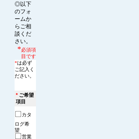
◎以下
のフォ
ームか
らご相
談くだ
さい。
*
必須項
目です
*
は必ず
ご記入く
ださい。
*
ご希望
項目
カタ
ログ希
望　
営業