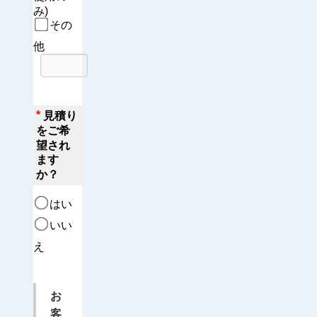
み)
その
他
*
見積り
をご希
望され
ます
か？
はい
いい
え
お
客