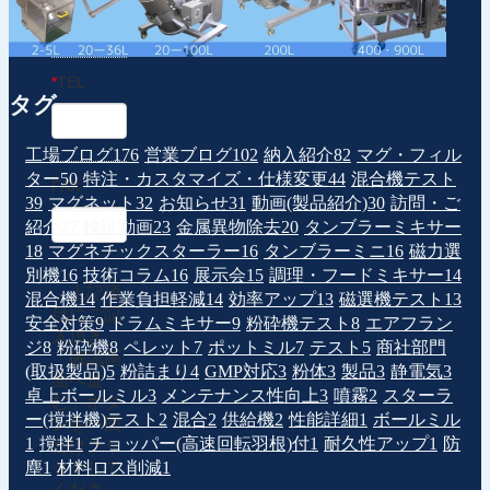
*
TEL
タグ
工場ブログ
176
営業ブログ
102
納入紹介
82
マグ・フィル
ター
50
特注・カスタマイズ・仕様変更
44
混合機テスト
FAX
39
マグネット
32
お知らせ
31
動画(製品紹介)
30
訪問・ご
紹介
27
検証動画
23
金属異物除去
20
タンブラーミキサー
18
マグネチックスターラー
16
タンブラーミニ
16
磁力選
別機
16
技術コラム
16
展示会
15
調理・フードミキサー
14
上記項
混合機
14
作業負担軽減
14
効率アップ
13
磁選機テスト
13
目にご記
安全対策
9
ドラムミキサー
9
粉砕機テスト
8
エアフラン
入頂き、
ジ
8
粉砕機
8
ペレット
7
ポットミル
7
テスト
5
商社部門
「確認画
(取扱製品)
5
粉詰まり
4
GMP対応
3
粉体
3
製品
3
静電気
3
面へ進
卓上ボールミル
3
メンテナンス性向上
3
噴霧
2
スターラ
む」ボタ
ー(撹拌機)テスト
2
混合
2
供給機
2
性能詳細
1
ボールミル
ンを一回
1
撹拌
1
チョッパー(高速回転羽根)付
1
耐久性アップ
1
防
だけクリ
塵
1
材料ロス削減
1
ックして
くださ