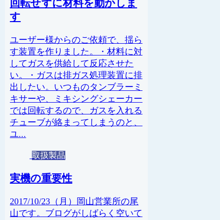
回転せずに材料を動かしま
す
ユーザー様からのご依頼で、揺ら
す装置を作りました。・材料に対
してガスを供給して反応させた
い。・ガスは排ガス処理装置に排
出したい。いつものタンブラーミ
キサーや、ミキシングシェーカー
では回転するので、ガスを入れる
チューブが絡まってしまうのと、
ユ...
取扱製品
実機の重要性
2017/10/23（月）岡山営業所の尾
山です。ブログがしばらく空いて