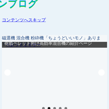
ンブログ
ンブログ
コンテンツへスキップ
磁選機 混合機 粉砕機「ちょうどいいモノ」ありま
樹脂ペレット向け高効率混合機の紹介ページ
す！作ります！