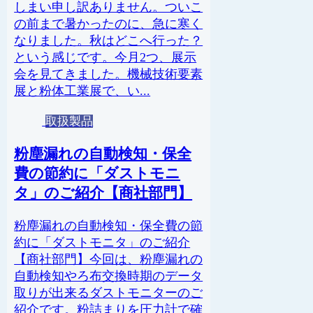
しまい申し訳ありません。ついこ
の前まで暑かったのに、急に寒く
なりました。秋はどこへ行った？
という感じです。今月2つ、展示
会を見てきました。機械技術要素
展と粉体工業展で、い...
取扱製品
粉塵漏れの自動検知・保全
費の節約に「ダストモニ
タ」のご紹介【商社部門】
粉塵漏れの自動検知・保全費の節
約に「ダストモニタ」のご紹介
【商社部門】今回は、粉塵漏れの
自動検知やろ布交換時期のデータ
取りが出来るダストモニターのご
紹介です。粉詰まりを圧力計で確