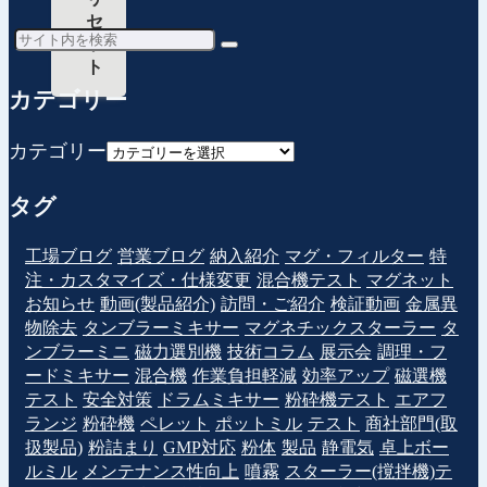
セ
ッ
ト
カテゴリー
カテゴリー
タグ
工場ブログ
営業ブログ
納入紹介
マグ・フィルター
特
注・カスタマイズ・仕様変更
混合機テスト
マグネット
お知らせ
動画(製品紹介)
訪問・ご紹介
検証動画
金属異
物除去
タンブラーミキサー
マグネチックスターラー
タ
ンブラーミニ
磁力選別機
技術コラム
展示会
調理・フ
ードミキサー
混合機
作業負担軽減
効率アップ
磁選機
テスト
安全対策
ドラムミキサー
粉砕機テスト
エアフ
ランジ
粉砕機
ペレット
ポットミル
テスト
商社部門(取
扱製品)
粉詰まり
GMP対応
粉体
製品
静電気
卓上ボー
ルミル
メンテナンス性向上
噴霧
スターラー(撹拌機)テ