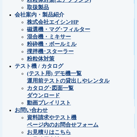
粉粒体対策(エアフランジ)
取扱製品
会社案内・製品紹介
株式会社エイシンHP
磁選機・マグ･フィルター
混合機・ミキサー
粉砕機・ボールミル
撹拌機･スターラー
粉粒体対策
テスト機 / カタログ
(テスト用) デモ機一覧
運用前テストの貸出しやレンタル
カタログ･図面一覧
ダウンロード
動画プレイリスト
お問い合わせ
資料請求やテスト機
ページ内のお問合せフォーム
お見積りはこちら