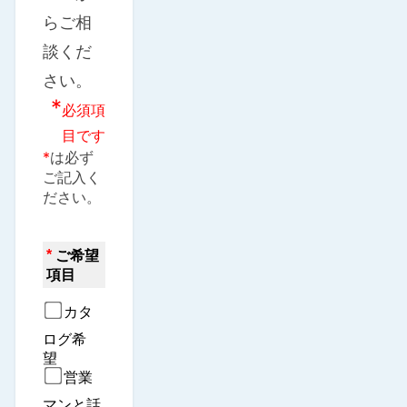
らご相
談くだ
さい。
*
必須項
目です
*
は必ず
ご記入く
ださい。
*
ご希望
項目
カタ
ログ希
望　
営業
マンと話