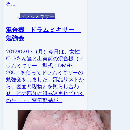
る...
ドラムミキサー
混合機 ドラムミキサー
勉強会
2017/02/13（月）今日は、女性
ﾊﾟｰﾄさん達と出荷前の混合機（ド
ラムミキサー 型式：DMH-
200）を使ってドラムミキサーの
勉強会をしました。部品リストか
ら、図面と現物とを照らし合わ
せ、どの部分に組み込まれていく
のか・・。電気部品が...