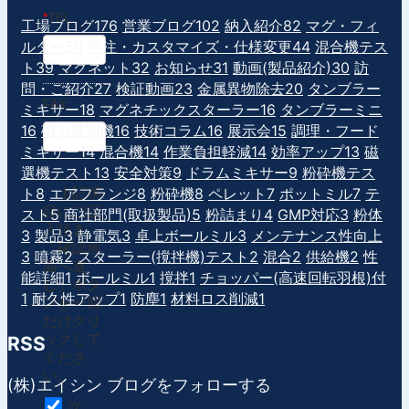
*
TEL
工場ブログ
176
営業ブログ
102
納入紹介
82
マグ・フィ
ルター
50
特注・カスタマイズ・仕様変更
44
混合機テス
ト
39
マグネット
32
お知らせ
31
動画(製品紹介)
30
訪
問・ご紹介
27
検証動画
23
金属異物除去
20
タンブラー
FAX
ミキサー
18
マグネチックスターラー
16
タンブラーミニ
16
磁力選別機
16
技術コラム
16
展示会
15
調理・フード
ミキサー
14
混合機
14
作業負担軽減
14
効率アップ
13
磁
選機テスト
13
安全対策
9
ドラムミキサー
9
粉砕機テス
ト
8
エアフランジ
8
粉砕機
8
ペレット
7
ポットミル
7
テ
上記項
目にご記
スト
5
商社部門(取扱製品)
5
粉詰まり
4
GMP対応
3
粉体
入頂き、
3
製品
3
静電気
3
卓上ボールミル
3
メンテナンス性向上
「確認画
3
噴霧
2
スターラー(撹拌機)テスト
2
混合
2
供給機
2
性
面へ進
能詳細
1
ボールミル
1
撹拌
1
チョッパー(高速回転羽根)付
む」ボタ
1
耐久性アップ
1
防塵
1
材料ロス削減
1
ンを一回
だけクリ
ックして
RSS
くださ
い。
(株)エイシン ブログをフォローする
次