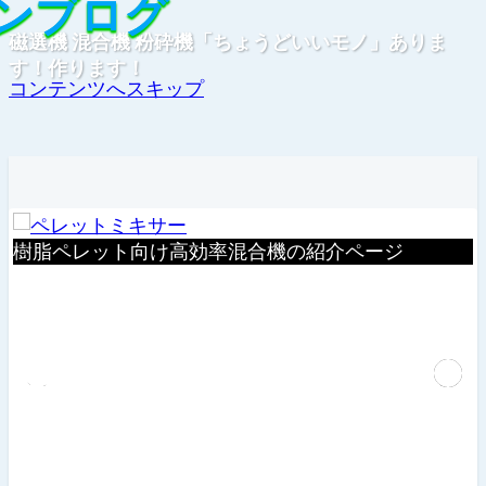
ンブログ
ンブログ
磁選機 混合機 粉砕機「ちょうどいいモノ」ありま
す！作ります！
コンテンツへスキップ
機
樹脂ペレット向け高効率混合機の紹介ページ
Previous
Next