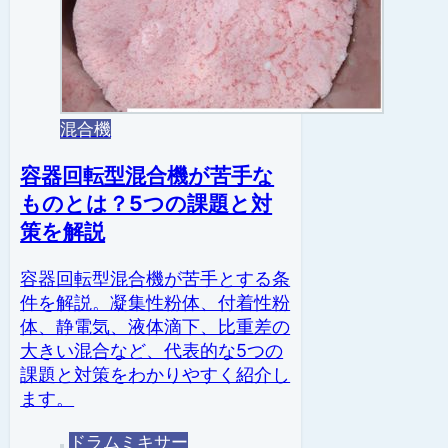
混合機
容器回転型混合機が苦手な
ものとは？5つの課題と対
策を解説
容器回転型混合機が苦手とする条
件を解説。凝集性粉体、付着性粉
体、静電気、液体滴下、比重差の
大きい混合など、代表的な5つの
課題と対策をわかりやすく紹介し
ます。
ドラムミキサー