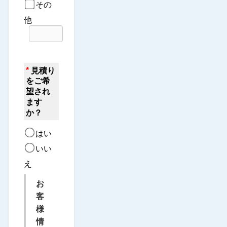
その
他
*
見積り
をご希
望され
ます
か？
はい
いい
え
お
客
様
情