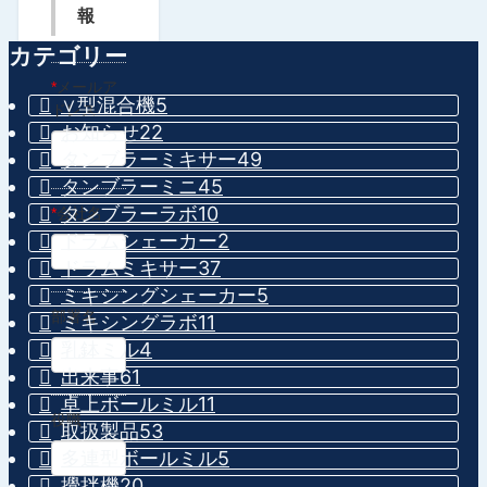
報
カテゴリー
*
メールア
∨型混合機
5
ドレス
お知らせ
22
タンブラーミキサー
49
タンブラーミニ
45
タンブラーラボ
10
*
会社名
ドラムシェーカー
2
ドラムミキサー
37
ミキシングシェーカー
5
部署名
ミキシングラボ
11
乳鉢ミル
4
出来事
61
卓上ボールミル
11
役職
取扱製品
53
多連型ボールミル
5
攪拌機
20