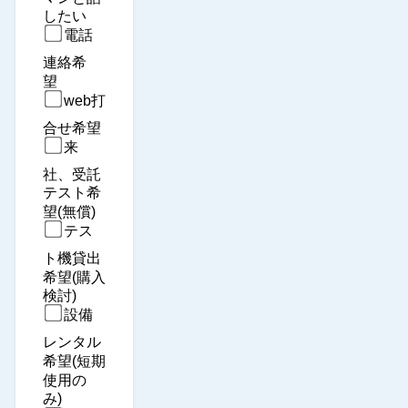
したい
電話
連絡希
望　
web打
合せ希望
来
社、受託
テスト希
望(無償)
テス
ト機貸出
希望(購入
検討)
設備
レンタル
希望(短期
使用の
み)