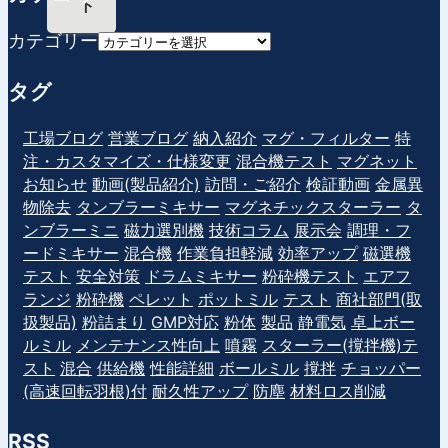
ト
カテゴリー
タグ
工場ブログ
営業ブログ
納入紹介
マグ・フィルター
特
注・カスタマイズ・仕様変更
混合機テスト
マグネット
お知らせ
動画(製品紹介)
訪問・ご紹介
検証動画
金属異
物除去
タンブラーミキサー
マグネチックスターラー
タ
ンブラーミニ
磁力選別機
技術コラム
展示会
調理・フ
ードミキサー
混合機
作業負担軽減
効率アップ
磁選機
テスト
安全対策
ドラムミキサー
粉砕機テスト
エアフ
ランジ
粉砕機
ペレット
ポットミル
テスト
商社部門(取
扱製品)
粉詰まり
GMP対応
粉体
製品
静電気
卓上ボー
ルミル
メンテナンス性向上
噴霧
スターラー(撹拌機)テ
スト
混合
供給機
性能詳細
ボールミル
撹拌
チョッパー
(高速回転羽根)付
耐久性アップ
防塵
材料ロス削減
RSS