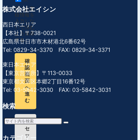
株式会社エイシン
回、お客
様情報を
入力しな
西日本エリア
いで済む
【本社】〒738-0021
よう保存
する。
広島県廿日市市木材港北6番62号
Tel: 0829-34-3370 FAX: 0829-34-3371
確
東日本エリア
認
【東京営業所】〒113-0033
画
東京都文京区本郷2丁目16番12号
面
へ
Tel: 03-5842-3030 FAX: 03-5842-3031
進
む
検索
リ
セ
ッ
カテゴリー