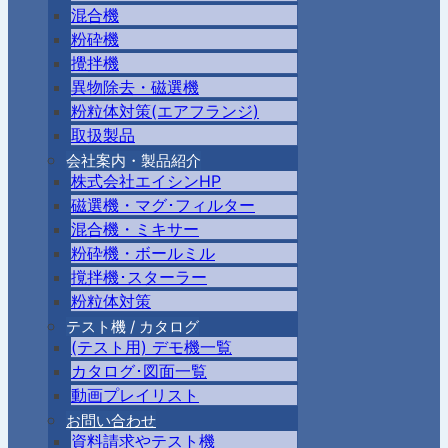
混合機
粉砕機
攪拌機
異物除去・磁選機
粉粒体対策(エアフランジ)
取扱製品
会社案内・製品紹介
株式会社エイシンHP
磁選機・マグ･フィルター
混合機・ミキサー
粉砕機・ボールミル
撹拌機･スターラー
粉粒体対策
テスト機 / カタログ
(テスト用) デモ機一覧
カタログ･図面一覧
動画プレイリスト
お問い合わせ
資料請求やテスト機