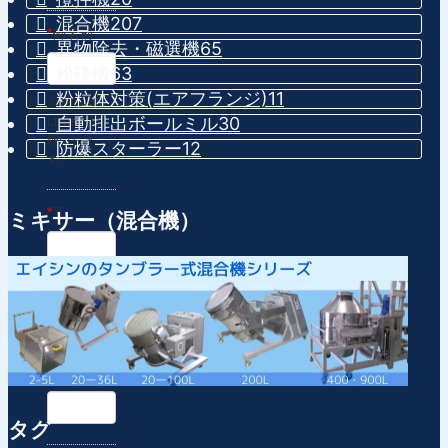
混合機
207
*
御名前
異物除去・磁選機
65
粉砕機
63
粉粒体対策(エアフランジ)
11
※姓名間に
自動排出ボールミル
30
は空白をお
願いしま
防爆スターラー
12
す。
*
〒
ミキサー（混合機）
※郵便番号
から住所自
動入力
*
住所
タグ