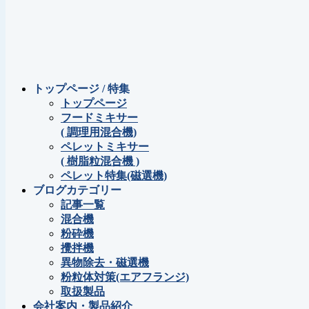
トップページ / 特集
トップページ
フードミキサー
( 調理用混合機)
ペレットミキサー
( 樹脂粒混合機 )
ペレット特集(磁選機)
ブログカテゴリー
記事一覧
混合機
粉砕機
攪拌機
異物除去・磁選機
粉粒体対策(エアフランジ)
取扱製品
会社案内・製品紹介