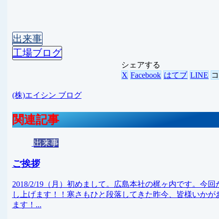
出来事
工場ブログ
シェアする
X
Facebook
はてブ
LINE
(株)エイシン ブログ
関連記事
出来事
ご挨拶
2018/2/19（月）初めまして。広島本社の梶ヶ内です
し上げます！！寒さもひと段落してきた昨今、皆様いかがお
ます！...