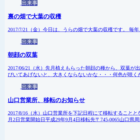
出来事
裏の畑で大葉の収穫
2017/7/21（金）今日は、うらの畑で大葉の収穫です。 
出来事
朝顔の双葉
2017/06/21（水）先月植えもらった朝顔の種から、双
びいてあげないと、大きくならないかな・・・何色が咲く
出来事
山口営業所、移転のお知らせ
2017/8/16（水）山口営業所を下記日程にて移転するこ
月2日営業開始日平成29年9月4日移転先〒745-0065山口県周南市原