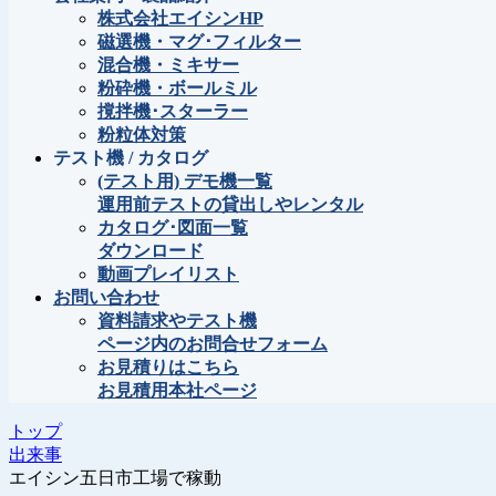
株式会社エイシンHP
磁選機・マグ･フィルター
混合機・ミキサー
粉砕機・ボールミル
撹拌機･スターラー
粉粒体対策
テスト機 / カタログ
(テスト用) デモ機一覧
運用前テストの貸出しやレンタル
カタログ･図面一覧
ダウンロード
動画プレイリスト
お問い合わせ
資料請求やテスト機
ページ内のお問合せフォーム
お見積りはこちら
お見積用本社ページ
トップ
出来事
エイシン五日市工場で稼動